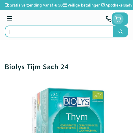
Ga naar de inhoud
Gratis verzending vanaf € 50
Veilige betalingen
Apothekersadv
Menu
Zoek
Product, merk, categorie...
Biolys Tijm Sach 24