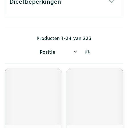
Dieetbeperkingen
filter
Producten
1
-
24
van
223
Sorteer op: