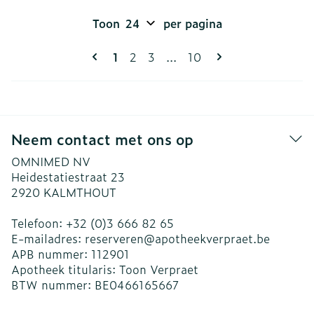
Toon
per pagina
Pagina's
U lees momenteel pagina
Pagina
Pagina
Pagina
1
2
3
...
10
Neem contact met ons op
OMNIMED NV
Heidestatiestraat 23
2920
KALMTHOUT
Telefoon:
+32 (0)3 666 82 65
E-mailadres:
reserveren@
apotheekverpraet.be
APB nummer:
112901
Apotheek titularis:
Toon Verpraet
BTW nummer:
BE0466165667