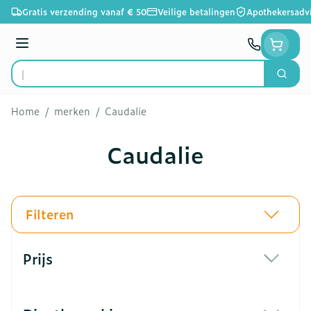
Ga naar de inhoud
Gratis verzending vanaf € 50
Veilige betalingen
Apothekersadv
Menu
Zoek
Product, merk, categorie...
Home
/
merken
/
Caudalie
Caudalie
Filteren
Doorgaan naar productlijst
Prijs
filter