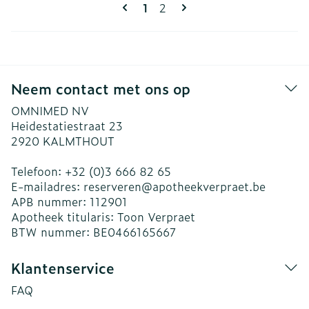
Pagina's
U lees momenteel pagina
Pagina
1
2
Neem contact met ons op
OMNIMED NV
Heidestatiestraat 23
2920
KALMTHOUT
Telefoon:
+32 (0)3 666 82 65
E-mailadres:
reserveren@
apotheekverpraet.be
APB nummer:
112901
Apotheek titularis:
Toon Verpraet
BTW nummer:
BE0466165667
Klantenservice
FAQ