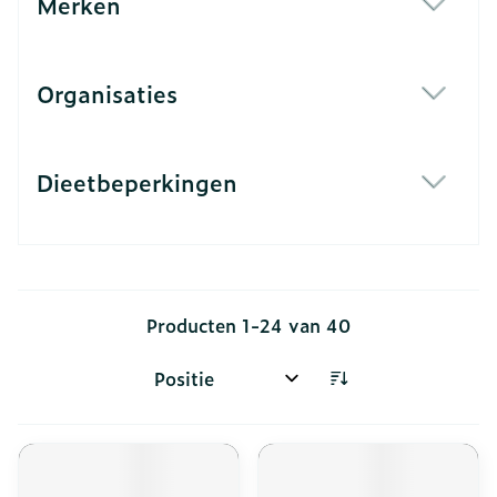
Merken
filter
Organisaties
filter
Dieetbeperkingen
filter
Producten
1
-
24
van
40
Sorteer op: