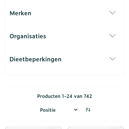
Merken
filter
Organisaties
filter
Dieetbeperkingen
filter
Producten
1
-
24
van
742
Sorteer op: