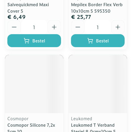
Salvequickmed Maxi
Mepilex Border Flex Verb
Cover 5
10x10cm 5 595350
€ 6,49
€ 25,77
Aantal
Aantal
Bestel
Bestel
Cosmopor
Leukomed
Cosmopor Silicone 7,2x
Leukomed T Verband
5cm 10
Steriel 8,0cmx10cm 5