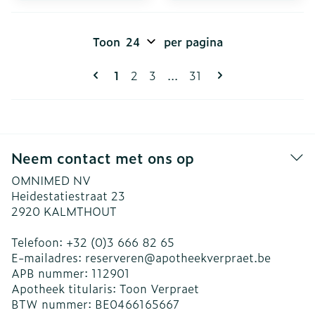
Toon
per pagina
Pagina's
U lees momenteel pagina
Pagina
Pagina
Pagina
1
2
3
...
31
Neem contact met ons op
OMNIMED NV
Heidestatiestraat 23
2920
KALMTHOUT
Telefoon:
+32 (0)3 666 82 65
E-mailadres:
reserveren@
apotheekverpraet.be
APB nummer:
112901
Apotheek titularis:
Toon Verpraet
BTW nummer:
BE0466165667