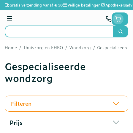
Ga naar de inhoud
Gratis verzending vanaf € 50
Veilige betalingen
Apothekersadv
Menu
Zoek
Product, merk, categorie...
Home
/
Thuiszorg en EHBO
/
Wondzorg
/
Gespecialiseerd
Gespecialiseerde
wondzorg
Filteren
Doorgaan naar productlijst
Prijs
filter