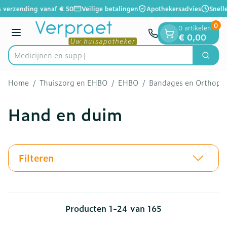
Dia 1 van 1
Ga naar de inhoud
 verzending vanaf € 50
Veilige betalingen
Apothekersadvies
Snelle
0
0 artikelen
Menu
€ 0,00
Zoek
Product, merk, categorie...
Home
/
Thuiszorg en EHBO
/
EHBO
/
Bandages en Orthoped
Hand en duim
Filteren
Producten
1
-
24
van
165