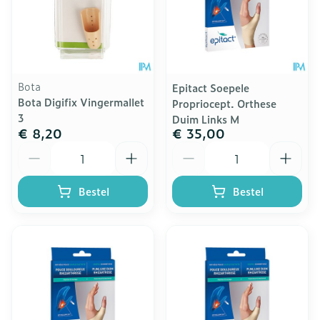
Bota
Epitact Soepele
Bota Digifix Vingermallet
Propriocept. Orthese
3
Duim Links M
€ 8,20
€ 35,00
Aantal
Aantal
Bestel
Bestel