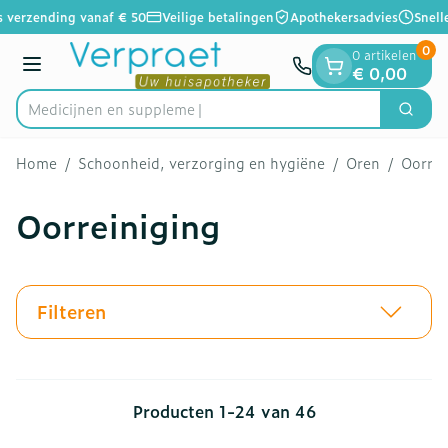
Dia 1 van 1
Ga naar de inhoud
 verzending vanaf € 50
Veilige betalingen
Apothekersadvies
Snelle
0
0 artikelen
Menu
€ 0,00
Med
Zoek
Product, merk, categorie...
Home
/
Schoonheid, verzorging en hygiëne
/
Oren
/
Oorrei
Oorreiniging
Filteren
Producten
1
-
24
van
46