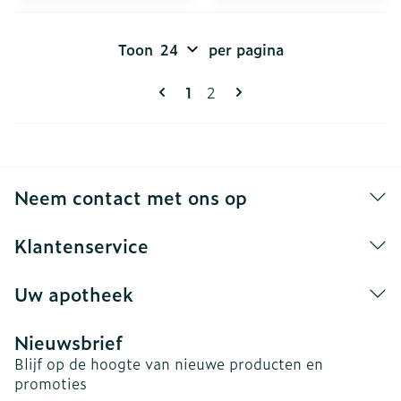
Toon
per pagina
Pagina's
U lees momenteel pagina
Pagina
1
2
Neem contact met ons op
Klantenservice
Uw apotheek
Nieuwsbrief
Blijf op de hoogte van nieuwe producten en
promoties