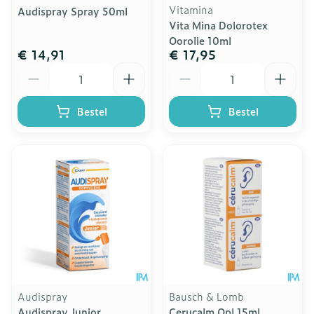
Vitamina
Audispray Spray 50ml
Vita Mina Dolorotex
Oorolie 10ml
€ 14,91
€ 17,95
Aantal
Aantal
Bestel
Bestel
Audispray
Bausch & Lomb
Audispray Junior
Cerucalm Opl 15ml