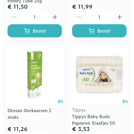
Honey Tube 25g
€ 11,50
€ 11,99
Aantal
Aantal
Bestel
Bestel
Tippys
Otosan Oorkaarsen 2
Tippys Baby Buds
stuks
Papieren Staafjes 50
€ 11,26
€ 3,53