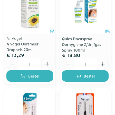
A. Vogel
Quies Docuspray
A.vogel Oorsmeer
Oorhygiene Z/drijfgas
Druppels 20ml
Spray 100ml
€ 13,29
€ 18,80
Aantal
Aantal
Bestel
Bestel