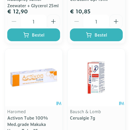
Zeewater + Glycerol 25ml
€ 12,90
€ 10,85
Aantal
Aantal
Bestel
Bestel
Haromed
Bausch & Lomb
Activon Tube 100%
Cerualgie 7g
Med.grade Makuka