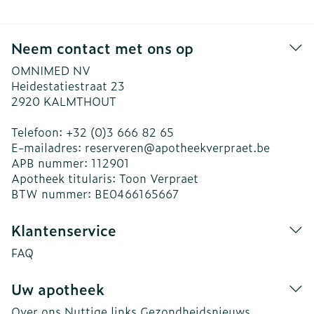
Neem contact met ons op
OMNIMED NV
Heidestatiestraat 23
2920
KALMTHOUT
Telefoon:
+32 (0)3 666 82 65
E-mailadres:
reserveren@
apotheekverpraet.be
APB nummer:
112901
Apotheek titularis:
Toon Verpraet
BTW nummer:
BE0466165667
Klantenservice
FAQ
Uw apotheek
Over ons
Nuttige links
Gezondheidsnieuws