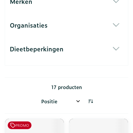
Merken
filter
Organisaties
filter
Dieetbeperkingen
filter
17
producten
Sorteer op:
PROMO