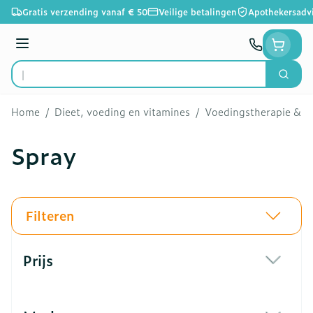
Ga naar de inhoud
Gratis verzending vanaf € 50
Veilige betalingen
Apothekersadv
Menu
Zoek
Product, merk, categorie...
Home
/
Dieet, voeding en vitamines
/
Voedingstherapie & we
Spray
Filteren
Doorgaan naar productlijst
Prijs
filter