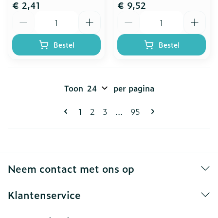
€ 2,41
€ 9,52
Aantal
Aantal
Bestel
Bestel
Toon
per pagina
Pagina's
U lees momenteel pagina
Pagina
Pagina
Pagina
1
2
3
...
95
Neem contact met ons op
Klantenservice