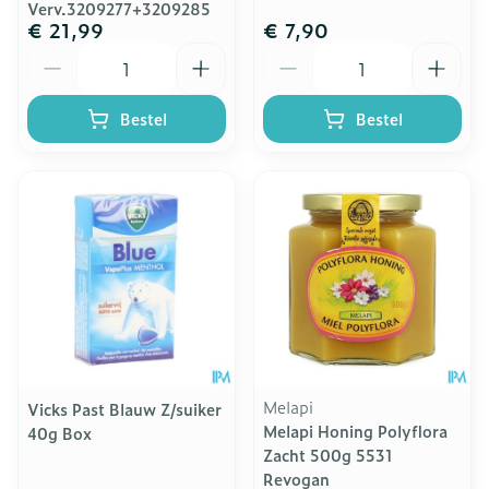
Verv.3209277+3209285
€ 21,99
€ 7,90
Aantal
Aantal
Bestel
Bestel
Melapi
Vicks Past Blauw Z/suiker
Melapi Honing Polyflora
40g Box
Zacht 500g 5531
Revogan