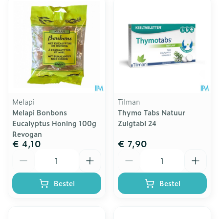
Melapi
Tilman
Melapi Bonbons
Thymo Tabs Natuur
Eucalyptus Honing 100g
Zuigtabl 24
Revogan
€ 4,10
€ 7,90
Aantal
Aantal
Bestel
Bestel