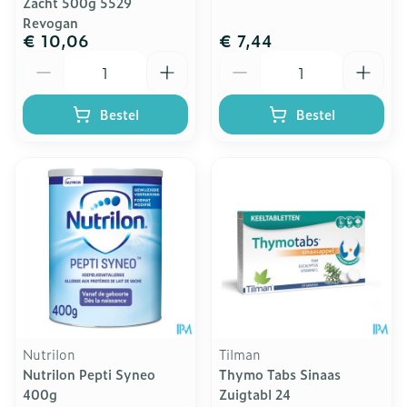
Zacht 500g 5529
Revogan
€ 10,06
€ 7,44
Aantal
Aantal
Bestel
Bestel
Nutrilon
Tilman
Nutrilon Pepti Syneo
Thymo Tabs Sinaas
400g
Zuigtabl 24