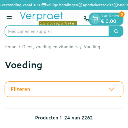
Dia 1 van 1
Ga naar de inhoud
 verzending vanaf € 50
Veilige betalingen
Apothekersadvies
Snelle
0
0 artikelen
Menu
€ 0,00
Zoek
Product, merk, categorie...
Home
/
Dieet, voeding en vitamines
/
Voeding
Voeding
Filteren
Producten
1
-
24
van
2262