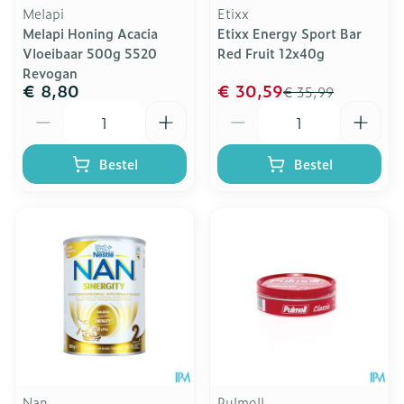
Melapi
Etixx
Melapi Honing Acacia
Etixx Energy Sport Bar
Vloeibaar 500g 5520
Red Fruit 12x40g
Revogan
€ 8,80
€ 30,59
€ 35,99
Aantal
Aantal
Bestel
Bestel
Nan
Pulmoll