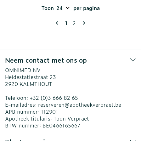
Toon
per pagina
Pagina's
U lees momenteel pagina
Pagina
1
2
Neem contact met ons op
OMNIMED NV
Heidestatiestraat 23
2920
KALMTHOUT
Telefoon:
+32 (0)3 666 82 65
E-mailadres:
reserveren@
apotheekverpraet.be
APB nummer:
112901
Apotheek titularis:
Toon Verpraet
BTW nummer:
BE0466165667