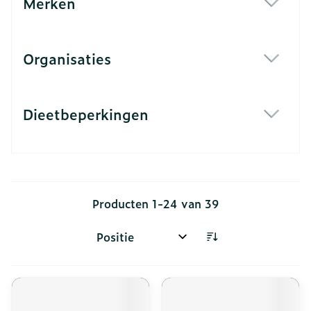
Merken
filter
Organisaties
filter
Dieetbeperkingen
filter
Producten
1
-
24
van
39
Sorteer op: