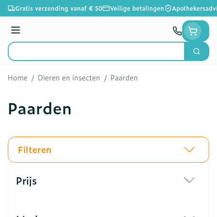
Ga naar de inhoud
Gratis verzending vanaf € 50
Veilige betalingen
Apothekersadv
Menu
Zoek
Product, merk, categorie...
Home
/
Dieren en insecten
/
Paarden
Paarden
Filteren
Doorgaan naar productlijst
Prijs
filter