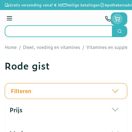
Ga naar de inhoud
Gratis verzending vanaf € 50
Veilige betalingen
Apothekersadv
Menu
Zoek
Product, merk, categorie...
Home
/
Dieet, voeding en vitamines
/
Vitamines en supple
Rode gist
Filteren
Doorgaan naar productlijst
Prijs
filter