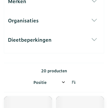
Merken
filter
Organisaties
filter
Dieetbeperkingen
filter
20
producten
Sorteer op: