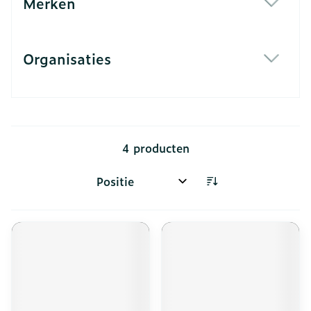
Merken
filter
Organisaties
filter
4
producten
Sorteer op: