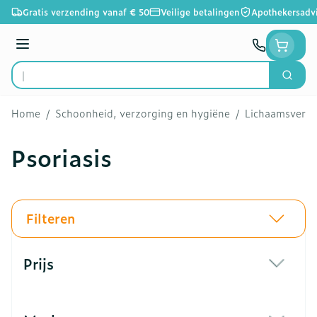
Ga naar de inhoud
Gratis verzending vanaf € 50
Veilige betalingen
Apothekersadv
Menu
Zoek
Product, merk, categorie...
Home
/
Schoonheid, verzorging en hygiëne
/
Lichaamsverzo
Psoriasis
Filteren
Doorgaan naar productlijst
Prijs
filter