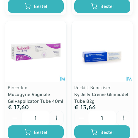
Bestel
Bestel
Biocodex
Reckitt Benckiser
Mucogyne Vaginale
Ky Jelly Creme Glijmiddel
Gel+applicator Tube 40ml
Tube 82g
€ 17,60
€ 13,66
Aantal
Aantal
Bestel
Bestel