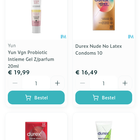
Yun
Durex Nude No Latex
Yun Vgn Probiotic
Condoms 10
Intieme Gel Z/parfum
20ml
€ 19,99
€ 16,49
Aantal
Aantal
Bestel
Bestel