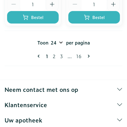
Aantal
Aantal
Bestel
Bestel
Toon
per pagina
Pagina's
U lees momenteel pagina
Pagina
Pagina
Pagina
1
2
3
...
16
Neem contact met ons op
Klantenservice
Uw apotheek