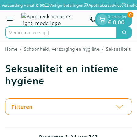
Dia 1 van 1
Ga naar de inhoud
 verzending vanaf € 50
Veilige betalingen
Apothekersadvies
Snelle
0
0 artikelen
Menu
€ 0,00
Zoek
Product, merk, categorie...
Home
/
Schoonheid, verzorging en hygiëne
/
Seksualiteit e
Seksualiteit en intieme
hygiene
Filteren