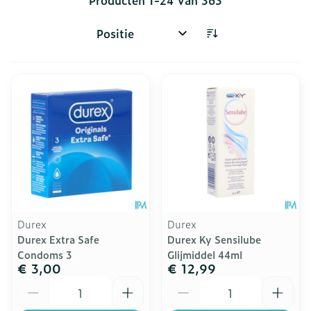
Producten
1
-
24
van
363
Sorteer op:
Durex
Durex
Durex Extra Safe
Durex Ky Sensilube
Condoms 3
Glijmiddel 44ml
€ 3,00
€ 12,99
Aantal
Aantal