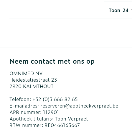
Diergeneesmi
Toon
Gezichtsverzo
Pillendozen e
accessoires
Pigmentstoor
Gevoelige hui
geïrriteerde h
Gemengde hu
Neem contact met ons op
Doffe huid
OMNIMED NV
Toon meer
Heidestatiestraat 23
2920
KALMTHOUT
Telefoon:
+32 (0)3 666 82 65
Snurken
E-mailadres:
reserveren@
apotheekverpraet.be
APB nummer:
112901
Apotheek titularis:
Toon Verpraet
BTW nummer:
BE0466165667