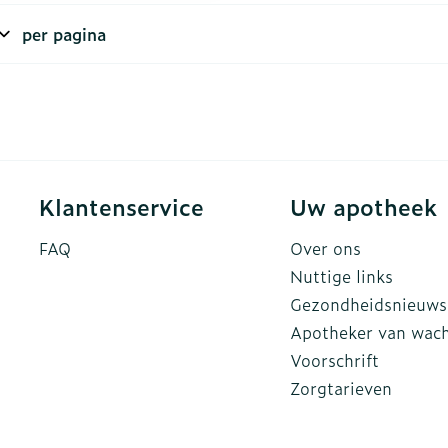
ddelen
Haar
per pagina
rging
Supplementen
Insectenw
n
Mondmaskers
middelen
nissen
d -
uid
id
Klantenservice
Uw apotheek
FAQ
Over ons
Nuttige links
Gezondheidsnieuws
Apotheker van wac
Zelfbruiner
Scheren
Voorschrift
Zorgtarieven