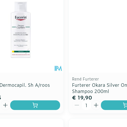
Toon meer
Toon meer
ddelen
Haar
rging
Supplementen
Insectenw
n
Mondmaskers
middelen
nissen
d -
uid
id
René Furterer
 Dermocapil. Sh A/roos
Furterer Okara Silver O
Shampoo 200ml
5
€ 19,90
Aantal
Zelfbruiner
Scheren