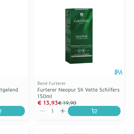
Toon meer
erende
Parfums en
geurproducten
René Furterer
ntgelend
Furterer Neopur Sh Vette Schilfers
150ml
€ 13,93
€ 19,90
Aantal
CBD