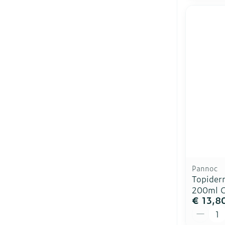
Pannoc
Topider
200ml C
€ 13,8
Aantal