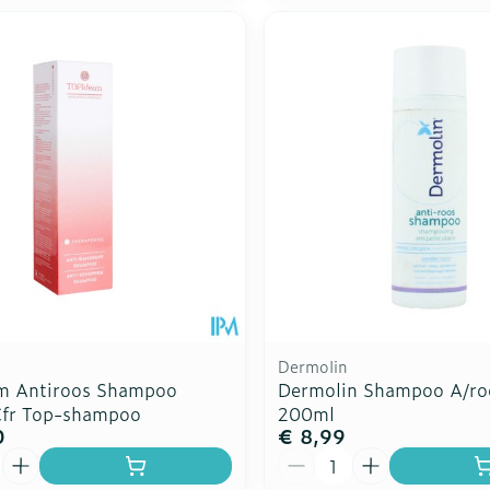
Dermolin
m Antiroos Shampoo
Dermolin Shampoo A/roo
fr Top-shampoo
200ml
0
€ 8,99
Aantal