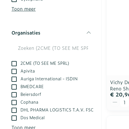
kloven
Aerosol acces
Creme, gel en
Toon meer
Blaren
Zuurstof
Eelt
Ademhalingsst
Organisaties
Eksteroog - l
filter
Toon meer
Spieren en ge
2CME (TO SEE ME SPRL)
Specifiek vo
Naalden en sp
Apivita
Auriga International - ISDIN
Infecties
Lichaamsverz
Spuiten
Vichy D
BMEDCARE
Reno Sh
Deodorant
Oplossing voor
€ 20,9
Beiersdorf
Gezichtsverzo
Naalden
Aantal
Luizen
Cophana
Naalden voor 
DHL PHARMA LOGISTICS T.A.V. FSC
- pennaalden
Dos Medical
Diagnostica
Toon meer
Toon meer