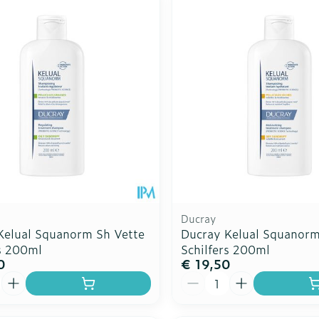
Ducray
Kelual Squanorm Sh Vette
Ducray Kelual Squanor
rs 200ml
Schilfers 200ml
0
€ 19,50
Aantal