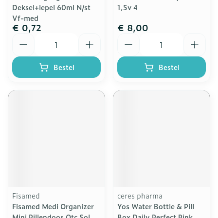
Deksel+lepel 60ml N/st
1,5v 4
Vf-med
€ 0,72
€ 8,00
Aantal
Aantal
Bestel
Bestel
Fisamed
ceres pharma
Fisamed Medi Organizer
Yos Water Bottle & Pill
Mini Pillendoos Otc Sol
Box Daily Perfect Pink