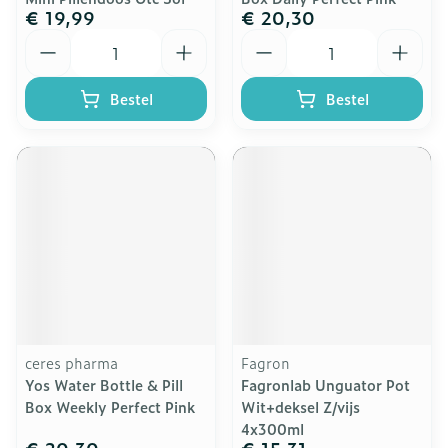
€ 19,99
€ 20,30
Aantal
Aantal
Bestel
Bestel
ceres pharma
Fagron
Yos Water Bottle & Pill
Fagronlab Unguator Pot
Box Weekly Perfect Pink
Wit+deksel Z/vijs
4x300ml