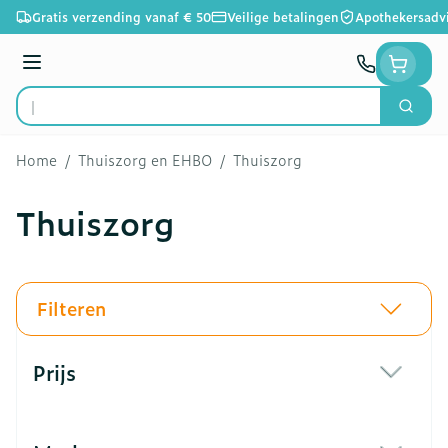
Ga naar de inhoud
Gratis verzending vanaf € 50
Veilige betalingen
Apothekersadv
Menu
Zoek
Product, merk, categorie...
Home
/
Thuiszorg en EHBO
/
Thuiszorg
Thuiszorg
Filteren
Doorgaan naar productlijst
Prijs
filter