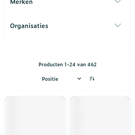
Merken
filter
Organisaties
filter
Producten
1
-
24
van
462
Sorteer op: