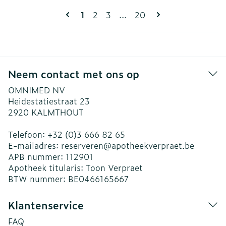
Pagina's
U lees momenteel pagina
Pagina
Pagina
Pagina
1
2
3
...
20
Neem contact met ons op
OMNIMED NV
Heidestatiestraat 23
2920
KALMTHOUT
Telefoon:
+32 (0)3 666 82 65
E-mailadres:
reserveren@
apotheekverpraet.be
APB nummer:
112901
Apotheek titularis:
Toon Verpraet
BTW nummer:
BE0466165667
Klantenservice
FAQ