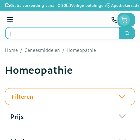
Ga naar de inhoud
Gratis verzending vanaf € 50
Veilige betalingen
Apothekersadv
Menu
Zoek
Product, merk, categorie...
Home
/
Geneesmiddelen
/
Homeopathie
Homeopathie
Filteren
Doorgaan naar productlijst
Prijs
filter