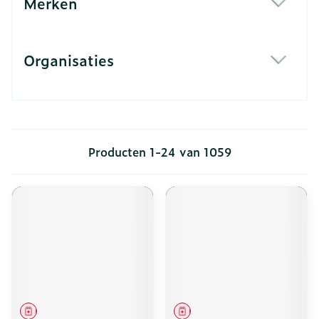
Merken
filter
Organisaties
filter
Producten
1
-
24
van
1059
Geneesmiddel
Geneesmiddel