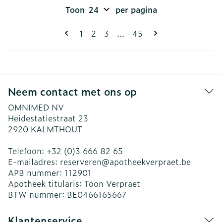
Toon
per pagina
Pagina's
U lees momenteel pagina
Pagina
Pagina
Pagina
1
2
3
...
45
Neem contact met ons op
OMNIMED NV
Heidestatiestraat 23
2920
KALMTHOUT
Telefoon:
+32 (0)3 666 82 65
E-mailadres:
reserveren@
apotheekverpraet.be
APB nummer:
112901
Apotheek titularis:
Toon Verpraet
BTW nummer:
BE0466165667
Klantenservice