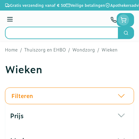
Ga naar de inhoud
Gratis verzending vanaf € 50
Veilige betalingen
Apothekersadv
Menu
Zoek
Product, merk, categorie...
Home
/
Thuiszorg en EHBO
/
Wondzorg
/
Wieken
Wieken
Filteren
Doorgaan naar productlijst
Prijs
filter