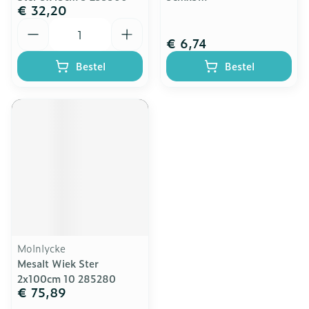
€ 32,20
Aantal
€ 6,74
Bestel
Bestel
Molnlycke
Mesalt Wiek Ster
2x100cm 10 285280
€ 75,89