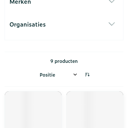
Merken
filter
Organisaties
filter
9
producten
Sorteer op: