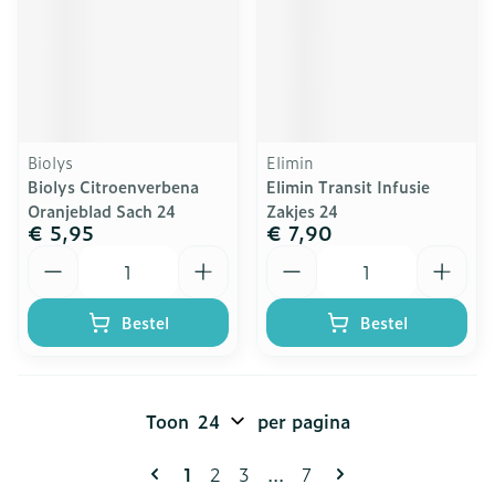
Biolys
Elimin
Biolys Citroenverbena
Elimin Transit Infusie
Oranjeblad Sach 24
Zakjes 24
€ 5,95
€ 7,90
Aantal
Aantal
Bestel
Bestel
Toon
per pagina
Pagina's
U lees momenteel pagina
Pagina
Pagina
Pagina
1
2
3
...
7