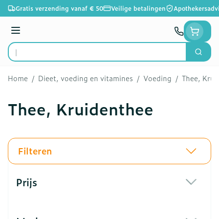
Ga naar de inhoud
Gratis verzending vanaf € 50
Veilige betalingen
Apothekersadv
Menu
Zoek
Product, merk, categorie...
Home
/
Dieet, voeding en vitamines
/
Voeding
/
Thee, Krui
Thee, Kruidenthee
Filteren
Doorgaan naar productlijst
Prijs
filter