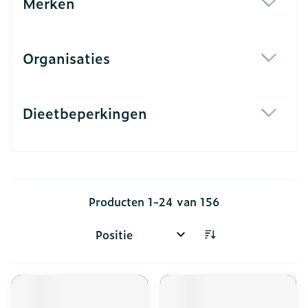
Merken
filter
Organisaties
filter
Dieetbeperkingen
filter
Producten
1
-
24
van
156
Sorteer op: