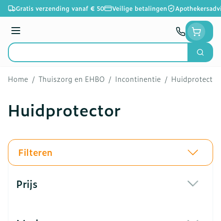
Ga naar de inhoud
Gratis verzending vanaf € 50
Veilige betalingen
Apothekersadv
Menu
Zoek
Product, merk, categorie...
Home
/
Thuiszorg en EHBO
/
Incontinentie
/
Huidprotector
Huidprotector
Filteren
Doorgaan naar productlijst
Prijs
filter