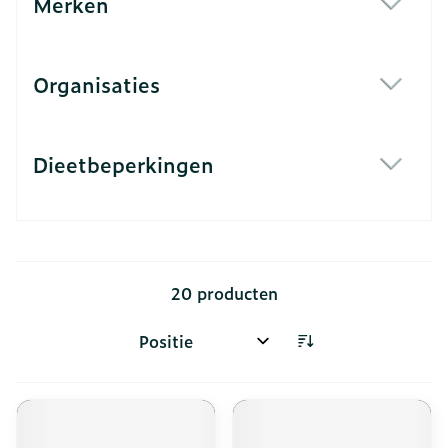
Merken
filter
Organisaties
filter
Dieetbeperkingen
filter
20
producten
Sorteer op: