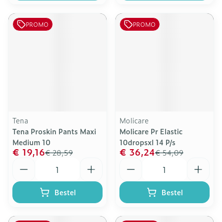
PROMO
PROMO
Tena
Molicare
Tena Proskin Pants Maxi
Molicare Pr Elastic
Medium 10
10dropsxl 14 P/s
€ 19,16
€ 36,24
€ 28,59
€ 54,09
Aantal
Aantal
Bestel
Bestel