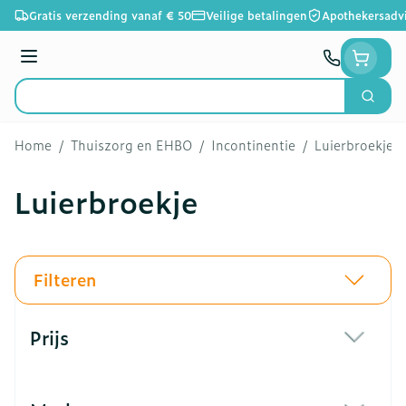
Ga naar de inhoud
Gratis verzending vanaf € 50
Veilige betalingen
Apothekersadv
Menu
Zoek
Product, merk, categorie...
Home
/
Thuiszorg en EHBO
/
Incontinentie
/
Luierbroekje
Luierbroekje
Filteren
Doorgaan naar productlijst
Prijs
filter