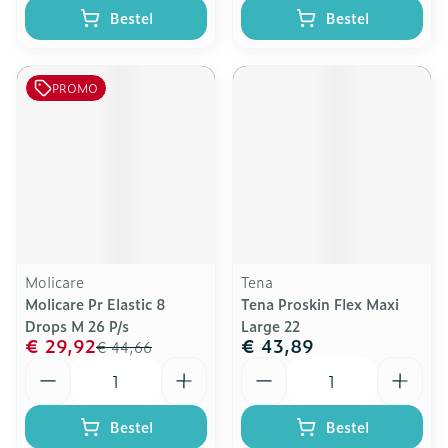
Bestel
Bestel
PROMO
Molicare
Tena
Molicare Pr Elastic 8
Tena Proskin Flex Maxi
Drops M 26 P/s
Large 22
€ 29,92
€ 43,89
€ 44,66
Aantal
Aantal
Bestel
Bestel