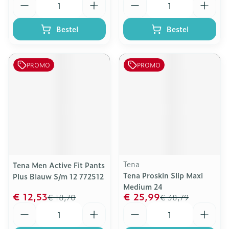
Bestel
Bestel
PROMO
PROMO
Tena
Tena Men Active Fit Pants
Tena Proskin Slip Maxi
Plus Blauw S/m 12 772512
Medium 24
€ 12,53
€ 25,99
€ 18,70
€ 38,79
Aantal
Aantal