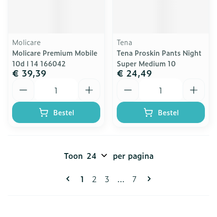
Molicare
Tena
Molicare Premium Mobile
Tena Proskin Pants Night
10d l 14 166042
Super Medium 10
€ 39,39
€ 24,49
Aantal
Aantal
Bestel
Bestel
Toon
per pagina
Pagina's
U lees momenteel pagina
Pagina
Pagina
Pagina
1
2
3
...
7