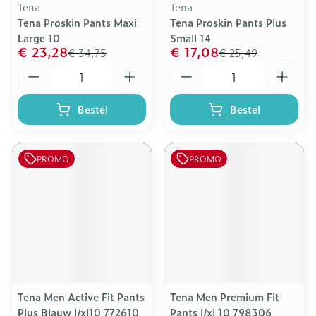
Tena
Tena
Tena Proskin Pants Maxi
Tena Proskin Pants Plus
Large 10
Small 14
€ 23,28
€ 17,08
€ 34,75
€ 25,49
Aantal
Aantal
Bestel
Bestel
PROMO
PROMO
Tena Men Active Fit Pants
Tena Men Premium Fit
Plus Blauw l/xl10 772610
Pants l/xl 10 798306