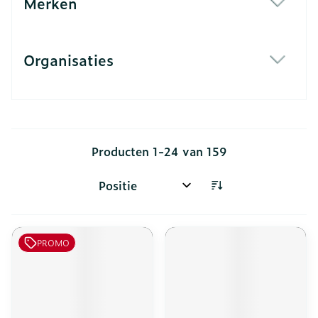
Merken
filter
Organisaties
filter
Producten
1
-
24
van
159
Sorteer op:
PROMO