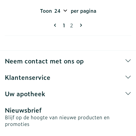
Toon
per pagina
Pagina's
U lees momenteel pagina
Pagina
1
2
Neem contact met ons op
Klantenservice
Uw apotheek
Nieuwsbrief
Blijf op de hoogte van nieuwe producten en
promoties
E-mail adres