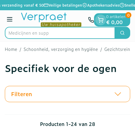
Dia 1 van 1
Ga naar de inhoud
 verzending vanaf € 50
Veilige betalingen
Apothekersadvies
Snelle
0
0 artikelen
Menu
€ 0,00
Zoek
Product, merk, categorie...
Home
/
Schoonheid, verzorging en hygiëne
/
Gezichtsreini
Specifiek voor de ogen
Filteren
Producten
1
-
24
van
28