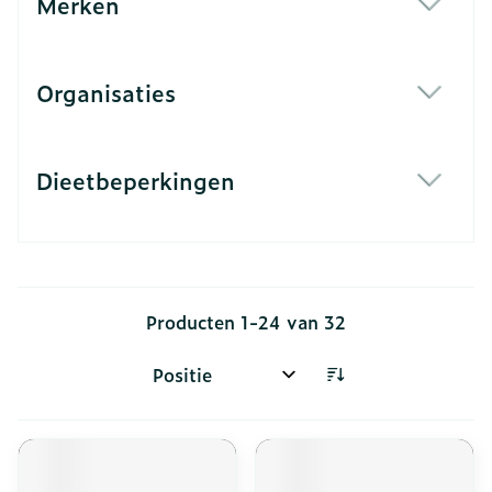
Merken
filter
Organisaties
filter
Dieetbeperkingen
filter
Producten
1
-
24
van
32
Sorteer op: