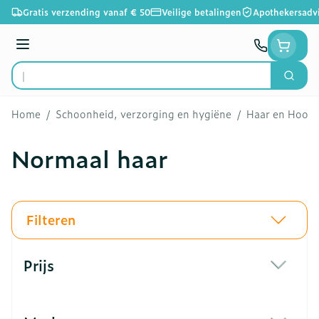
Ga naar de inhoud
Gratis verzending vanaf € 50
Veilige betalingen
Apothekersadv
Menu
Zoek
Product, merk, categorie...
Home
/
Schoonheid, verzorging en hygiëne
/
Haar en Hoofd
Normaal haar
Filteren
Doorgaan naar productlijst
Prijs
filter