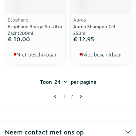
Ecophane
Aurea
Ecophane Biorga Sh Ultra
Aurea Shampoo Gel
Zacht200ml
250ml
€ 10,00
€ 12,95
Niet beschikbaar
Niet beschikbaar
Toon
per pagina
Pagina's
U lees momenteel pagina
Pagina
1
2
Neem contact met ons op