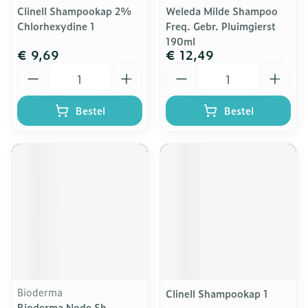
Clinell Shampookap 2%
Weleda Milde Shampoo
Chlorhexydine 1
Freq. Gebr. Pluimgierst
190ml
€ 9,69
€ 12,49
Aantal
Aantal
Bestel
Bestel
Bioderma
Clinell Shampookap 1
Bioderma Node Sh