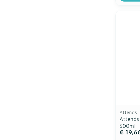
Attends
Attends
500ml
€ 19,6