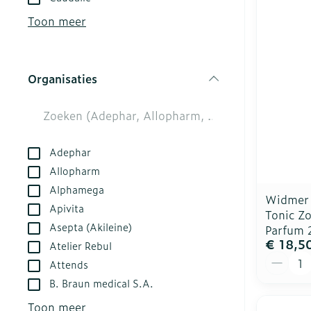
kloven
Aerosol acces
Creme, gel en
Toon meer
Blaren
Zuurstof
Eelt
Ademhalingsst
Organisaties
Eksteroog - l
filter
Toon meer
Spieren en ge
Adephar
Specifiek vo
Naalden en sp
Allopharm
Alphamega
Infecties
Lichaamsverz
Spuiten
Widmer 
Apivita
Tonic Z
Deodorant
Oplossing voor
Asepta (Akileine)
Parfum 
Gezichtsverzo
Naalden
Luizen
€ 18,5
Atelier Rebul
Aantal
Naalden voor 
Attends
- pennaalden
B. Braun medical S.A.
Diagnostica
Toon meer
Toon meer