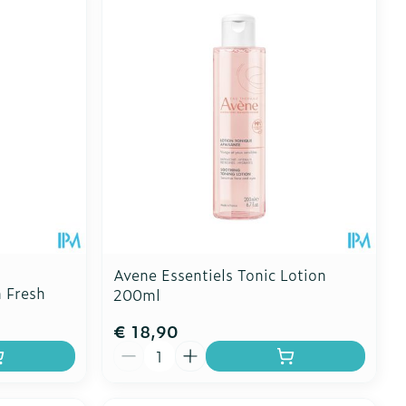
Toon meer
erende
Parfums en
geurproducten
Avene Essentiels Tonic Lotion
 Fresh
200ml
€ 18,90
CBD
Aantal