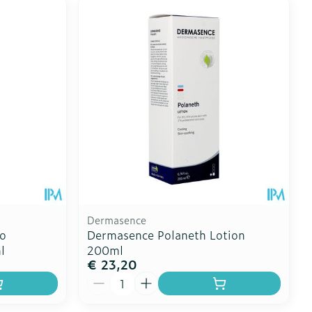
Dermasence
o
Dermasence Polaneth Lotion
l
200ml
€ 23,20
Aantal