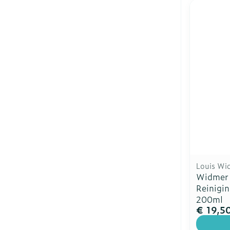
Louis Wi
Widmer 
Reinigi
200ml
€ 19,5