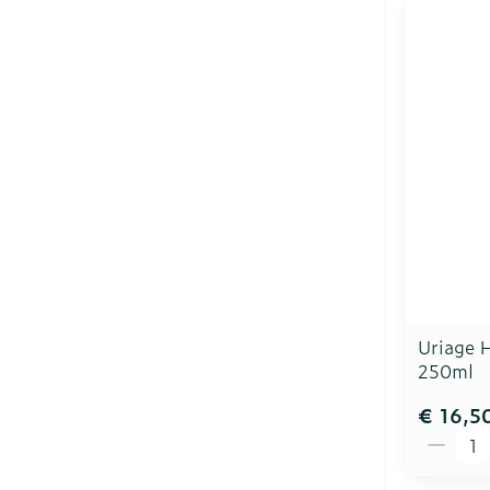
Uriage H
250ml
€ 16,5
Aantal