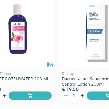
Toon meer
Toon meer
ddelen
Haar
rging
Supplementen
Insectenw
n
Mondmaskers
middelen
nissen
d -
uid
id
 Tilman
Ducray
ST ROZENWATER 200 ML
Ducray Kelual Squanorm
Control Lotion 200ml
0
€ 19,50
Zelfbruiner
Scheren
Aantal