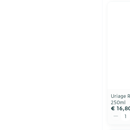
Uriage 
250ml
€ 16,8
Aantal