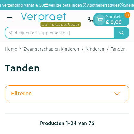
Dia 1 van 1
Ga naar de inhoud
s verzending vanaf € 50
Veilige betalingen
Apothekersadvies
Snelle
0
0 artikelen
Menu
€ 0,00
Medicijn
Zoek
Product, merk, categorie...
Home
/
Zwangerschap en kinderen
/
Kinderen
/
Tanden
Tanden
Filteren
Producten
1
-
24
van
76