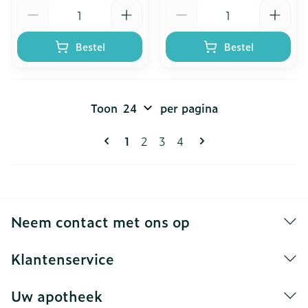
Aantal
Aantal
Bestel
Bestel
Toon
per pagina
Pagina's
U lees momenteel pagina
Pagina
Pagina
Pagina
1
2
3
4
Neem contact met ons op
Klantenservice
Uw apotheek