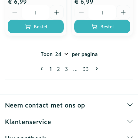
€ 6,99
€ 6,99
Aantal
Aantal
Bestel
Bestel
Toon
per pagina
Pagina's
U lees momenteel pagina
Pagina
Pagina
Pagina
1
2
3
...
33
Neem contact met ons op
Klantenservice