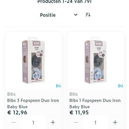
Producten
1
-
24
van
791
Sorteer op:
Bibs
Bibs
Bibs 3 Fopspeen Duo Iron
Bibs 1 Fopspeen Duo Iron
Baby Blue
Baby Blue
€ 12,96
€ 11,95
Aantal
Aantal