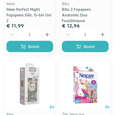
Mam
Bibs
Mam Perfect Night
Bibs 2 Fopspeen
Fopspeen Silic. 0-6m Uni
Anatomic Duo
2
Fossil/mauve
€ 11,99
€ 12,96
Aantal
Aantal
Bestel
Bestel
Bibs
3M, Nexcare