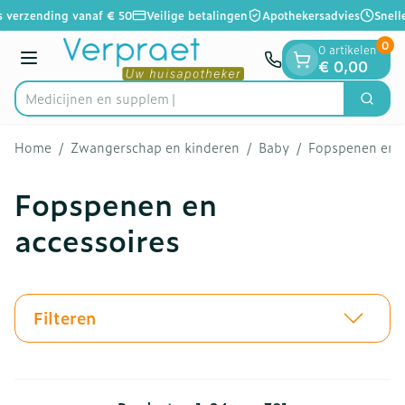
Dia 1 van 1
Ga naar de inhoud
 verzending vanaf € 50
Veilige betalingen
Apothekersadvies
Snelle
0
0 artikelen
Menu
€ 0,00
Zoek
Product, merk, categorie...
Home
/
Zwangerschap en kinderen
/
Baby
/
Fopspenen en a
Fopspenen en
accessoires
Filteren