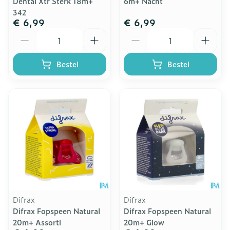
Dental Xtr Sterk 18m+
6m+ Nacht
342
€ 6,99
€ 6,99
Aantal
Aantal
Bestel
Bestel
Difrax
Difrax
Difrax Fopspeen Natural
Difrax Fopspeen Natural
20m+ Assorti
20m+ Glow