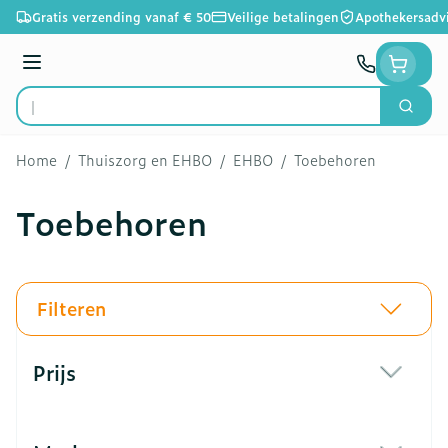
Ga naar de inhoud
Gratis verzending vanaf € 50
Veilige betalingen
Apothekersadv
Menu
Zoek
Product, merk, categorie...
Home
/
Thuiszorg en EHBO
/
EHBO
/
Toebehoren
Toebehoren
Filteren
Doorgaan naar productlijst
Prijs
filter