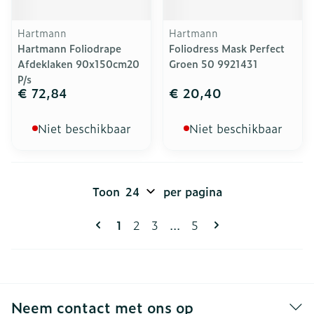
Hartmann
Hartmann
Hartmann Foliodrape
Foliodress Mask Perfect
Afdeklaken 90x150cm20
Groen 50 9921431
P/s
€ 72,84
€ 20,40
Niet beschikbaar
Niet beschikbaar
Toon
per pagina
Pagina's
U lees momenteel pagina
Pagina
Pagina
Pagina
1
2
3
...
5
Neem contact met ons op