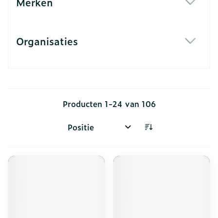
Merken
filter
Organisaties
filter
Producten
1
-
24
van
106
Sorteer op: