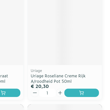
Uriage
raat
Uriage Roseliane Creme Rijk
0ml
A/roodheid Pot 50ml
€ 20,30
Aantal