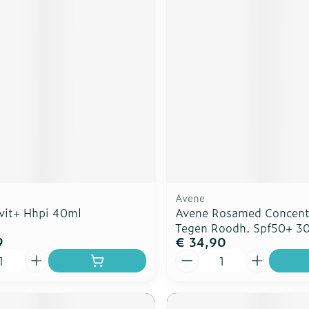
Avene
avit+ Hhpi 40ml
Avene Rosamed Concent
Tegen Roodh. Spf50+ 3
9
€ 34,90
Aantal