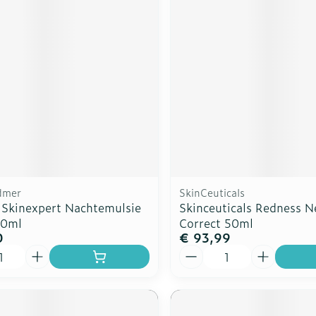
ddelen
Haar
rging
Supplementen
Insectenw
n
Mondmaskers
middelen
nissen
d -
uid
id
dmer
SkinCeuticals
Skinexpert Nachtemulsie
Skinceuticals Redness N
50ml
Correct 50ml
0
€ 93,99
Zelfbruiner
Scheren
Aantal