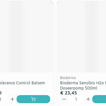
Bioderma
olerance Control Balsem
Bioderma Sensibio H2o M
Doseerpomp 500ml
0
€ 23,45
Aantal