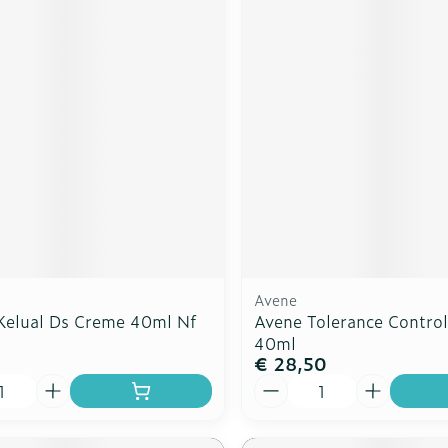
Avene
Kelual Ds Creme 40ml Nf
Avene Tolerance Contro
40ml
1
€ 28,50
Aantal