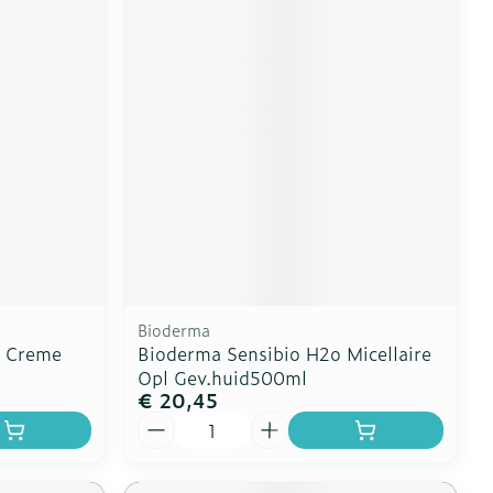
Bioderma
l Creme
Bioderma Sensibio H2o Micellaire
Opl Gev.huid500ml
€ 20,45
Aantal