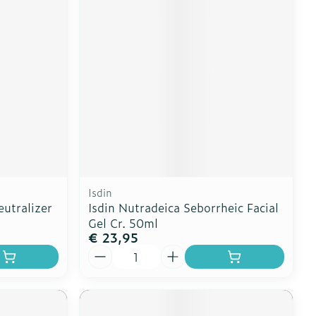
erende
Parfums en
geurproducten
Isdin
eutralizer
Isdin Nutradeica Seborrheic Facial
Gel Cr. 50ml
€ 23,95
CBD
Aantal