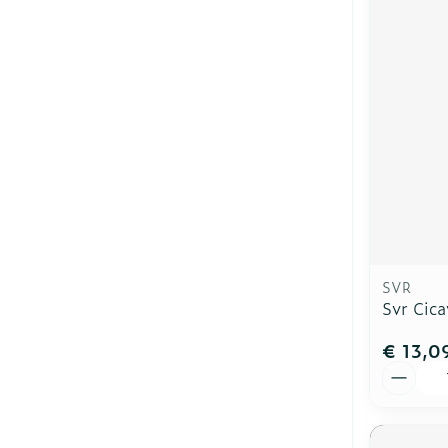
SVR
Svr Cic
€ 13,0
Aantal