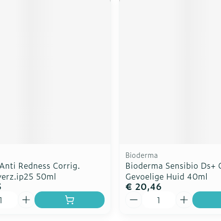
Bioderma
Anti Redness Corrig.
Bioderma Sensibio Ds+
verz.ip25 50ml
Gevoelige Huid 40ml
5
€ 20,46
Aantal