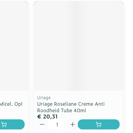
Uriage
icel. Opl
Uriage Roseliane Creme Anti
Roodheid Tube 40ml
€ 20,31
Aantal