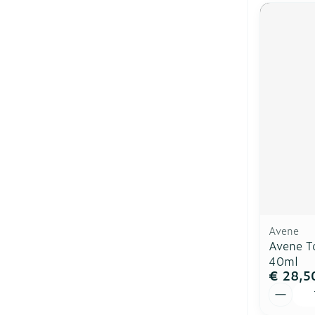
Avene
Avene T
40ml
€ 28,5
Aantal