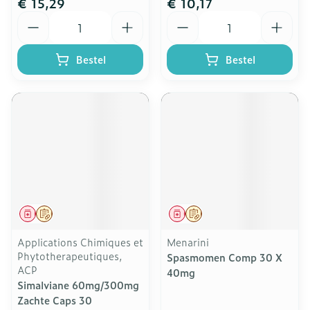
€ 15,29
€ 10,17
Aantal
Aantal
Bestel
Bestel
Geneesmiddel
Op voorschrift
Geneesmiddel
Op voorschrift
Applications Chimiques et
Menarini
Phytotherapeutiques,
Spasmomen Comp 30 X
ACP
40mg
Simalviane 60mg/300mg
Zachte Caps 30