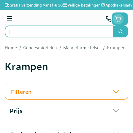
Ga naar de inhoud
Gratis verzending vanaf € 50
Veilige betalingen
Apothekersadv
Menu
Zoek
Product, merk, categorie...
Home
/
Geneesmiddelen
/
Maag darm stelsel
/
Krampen
Krampen
Filteren
Doorgaan naar productlijst
Prijs
filter