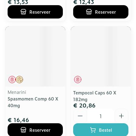
€ 13,53
€ 12,43
Reserveer
Reserveer
Geneesmiddel
Op voorschrift
Geneesmiddel
Menarini
Tempocol Caps 60 X
Spasmomen Comp 60 X
182mg
€ 20,86
40mg
Aantal
€ 16,46
Reserveer
Bestel