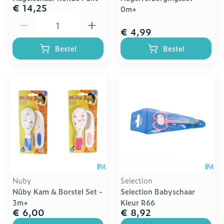
€ 14,25
0m+
Aantal
€ 4,99
Bestel
Bestel
Nuby
Selection
Nûby Kam & Borstel Set -
Selection Babyschaar
3m+
Kleur R66
€ 6,00
€ 8,92