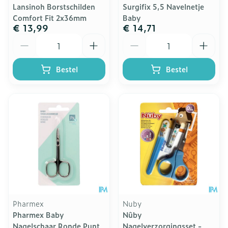
Lansinoh Borstschilden
Surgifix 5,5 Navelnetje
Comfort Fit 2x36mm
Baby
€ 13,99
€ 14,71
Aantal
Aantal
Bestel
Bestel
Pharmex
Nuby
Pharmex Baby
Nûby
Nagelschaar Ronde Punt
Nagelverzorgingsset -