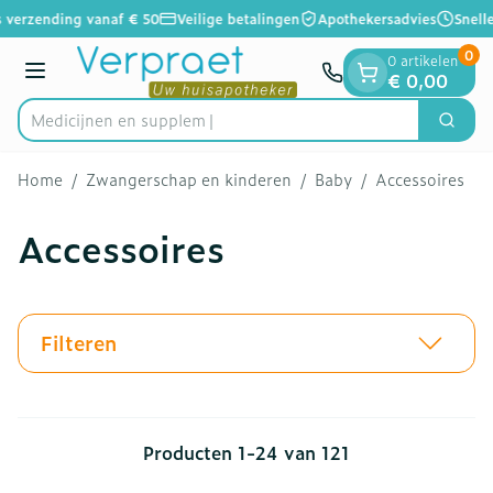
Dia 1 van 1
Ga naar de inhoud
 verzending vanaf € 50
Veilige betalingen
Apothekersadvies
Snelle
0
0 artikelen
Menu
€ 0,00
Medi
Zoek
Product, merk, categorie...
Home
/
Zwangerschap en kinderen
/
Baby
/
Accessoires
Accessoires
Filteren
Producten
1
-
24
van
121