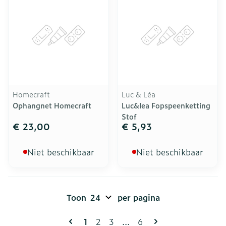
Homecraft
Luc & Léa
Ophangnet Homecraft
Luc&lea Fopspeenketting
Stof
€ 23,00
€ 5,93
Niet beschikbaar
Niet beschikbaar
Toon
per pagina
Pagina's
U lees momenteel pagina
Pagina
Pagina
Pagina
1
2
3
...
6