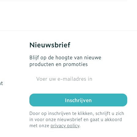
s
Bed
Doorliggen - decubitis
ing zon
Toon meer
gie
Urinewegen
Nieuwsbrief
eid, spanning
Stoppen met roken
Blijf op de hoogte van nieuwe
t en intieme
en
Gezichtsreiniging -
Instrumenten
producten en promoties
 -
ontschminken
che
Anti tumor middelen
E-mail adres
 en
Reinigingsmelk, - crème,
ht
tie
-olie en gel
Anesthesie
ijn
Tonic - lotion
Inschrijven
rzorging
Micellair water
Door op inschrijven te klikken, schrijft u zich
ie
Diverse
Specifiek voor de ogen
in voor onze nieuwsbrief en gaat u akkoord
oet
geneesmiddelen
met onze
privacy policy
.
Toon meer