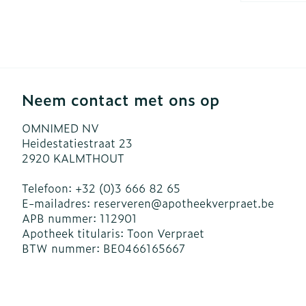
Blaren
Zuurstof
Eelt
Ademhalingsst
Eksteroog - l
Toon meer
Neem contact met ons op
Spieren en ge
OMNIMED NV
Specifiek vo
Naalden en sp
Heidestatiestraat 23
2920
KALMTHOUT
Infecties
Lichaamsverz
Spuiten
Deodorant
Oplossing voor
Telefoon:
+32 (0)3 666 82 65
E-mailadres:
reserveren@
apotheekverpraet.be
Gezichtsverzo
Naalden
Luizen
APB nummer:
112901
Apotheek titularis:
Toon Verpraet
Naalden voor 
BTW nummer:
BE0466165667
- pennaalden
Diagnostica
Toon meer