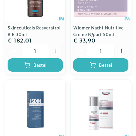
Skinceuticals Resveratrol
Widmer Nacht Nutritive
B E 30ml
Creme N/parf 50ml
€ 182,01
€ 33,90
Aantal
Aantal
Bestel
Bestel