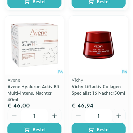
Bestel
Bestel
Avene
Vichy
Avene Hyaluron Activ B3
Vichy Liftactiv Collagen
Multi-intens. Nachtcr
Specialist 16 Nachtcr50ml
40ml
€ 46,00
€ 46,94
Aantal
Aantal
Bestel
Bestel