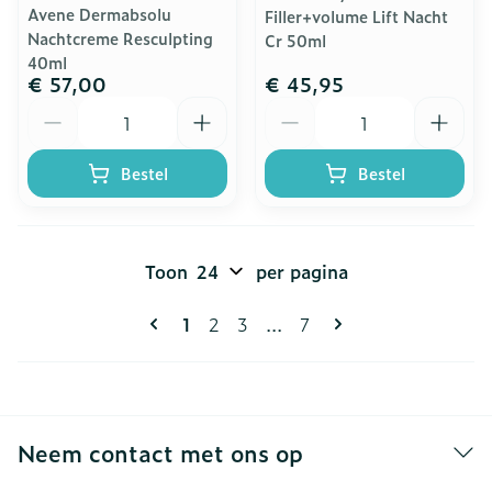
Avene Dermabsolu
Filler+volume Lift Nacht
Nachtcreme Resculpting
Cr 50ml
40ml
€ 57,00
€ 45,95
Aantal
Aantal
Bestel
Bestel
Toon
per pagina
Pagina's
U lees momenteel pagina
Pagina
Pagina
Pagina
1
2
3
...
7
Neem contact met ons op