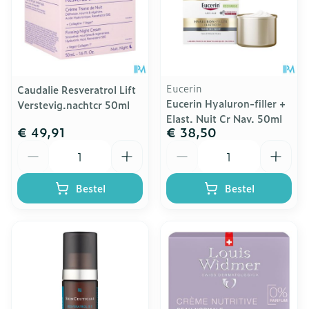
Eucerin
Caudalie Resveratrol Lift
Eucerin Hyaluron-filler +
Verstevig.nachtcr 50ml
Elast. Nuit Cr Nav. 50ml
€ 49,91
€ 38,50
Aantal
Aantal
Bestel
Bestel