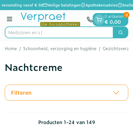
Dia 1 van 1
Ga naar de inhoud
 verzending vanaf € 50
Veilige betalingen
Apothekersadvies
Snelle
0
0 artikelen
Menu
€ 0,00
Zoek
Product, merk, categorie...
Home
/
Schoonheid, verzorging en hygiëne
/
Gezichtsverzo
Nachtcreme
Filteren
Producten
1
-
24
van
149