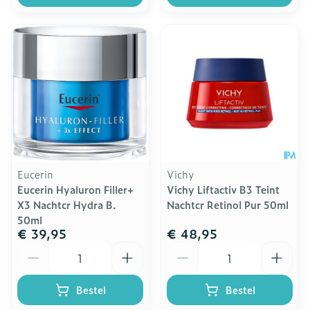
Eucerin
Vichy
Eucerin Hyaluron Filler+
Vichy Liftactiv B3 Teint
X3 Nachtcr Hydra B.
Nachtcr Retinol Pur 50ml
50ml
€ 39,95
€ 48,95
Aantal
Aantal
Bestel
Bestel