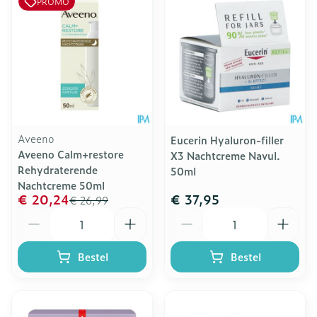
PROMO
Aveeno
Eucerin Hyaluron-filler
Aveeno Calm+restore
X3 Nachtcreme Navul.
Rehydraterende
50ml
Nachtcreme 50ml
€ 20,24
€ 37,95
€ 26,99
Aantal
Aantal
Bestel
Bestel