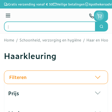
Ga naar de inhoud
Gratis verzending vanaf € 50
Veilige betalingen
Apothekersadv
Menu
Zoek
Product, merk, categorie...
Home
/
Schoonheid, verzorging en hygiëne
/
Haar en Hoofd
Haarkleuring
Filteren
Doorgaan naar productlijst
Prijs
filter