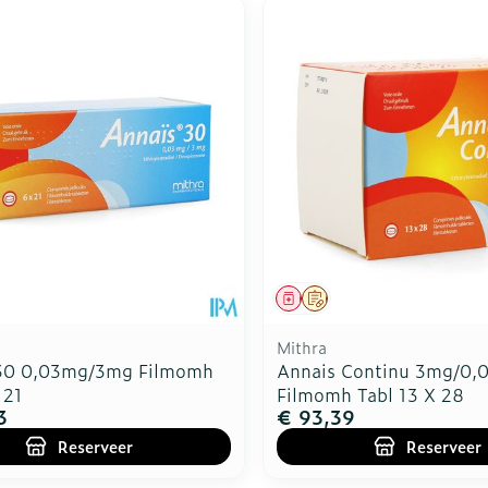
middel
voorschrift
Geneesmiddel
Op voorschrift
Mithra
30 0,03mg/3mg Filmomh
Annais Continu 3mg/0
 21
Filmomh Tabl 13 X 28
3
€ 93,39
Reserveer
Reserveer