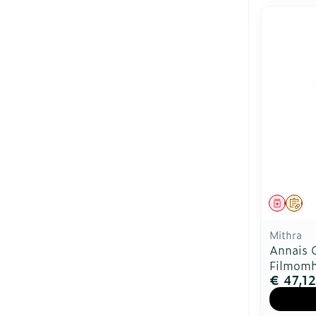
Genees
Op 
Mithra
Annais 
Filmomh
€ 47,12