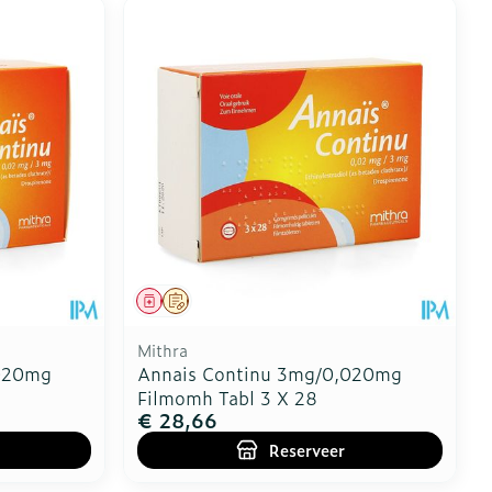
Geneesmiddel
Op voorschrift
Mithra
,020mg
Annais Continu 3mg/0,020mg
Filmomh Tabl 3 X 28
€ 28,66
Reserveer