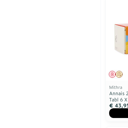
Genees
Op 
Mithra
Annais 
Tabl 6 X
€ 43,9