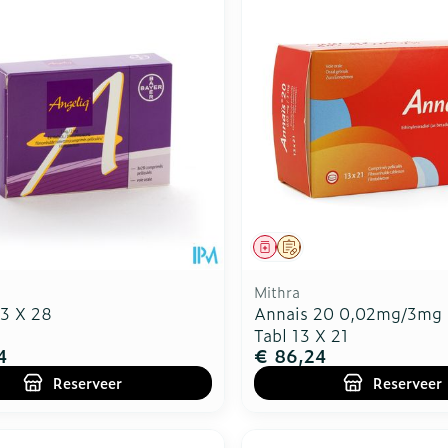
middel
voorschrift
Geneesmiddel
Op voorschrift
Mithra
 3 X 28
Annais 20 0,02mg/3mg
Tabl 13 X 21
4
€ 86,24
Reserveer
Reserveer