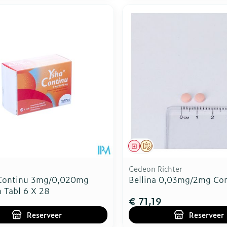
middel
voorschrift
Geneesmiddel
Op voorschrift
Gedeon Richter
Continu 3mg/0,020mg
Bellina 0,03mg/2mg Co
 Tabl 6 X 28
€ 71,19
Reserveer
Reserveer