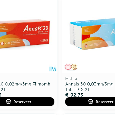
middel
voorschrift
Geneesmiddel
Op voorschrift
Mithra
20 0,02mg/3mg Filmomh
Annais 30 0,03mg/3mg
 21
Tabl 13 X 21
5
€ 92,75
Reserveer
Reserveer