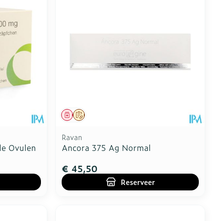
Toon meer
erende
Parfums en
geurproducten
Geneesmiddel
Op voorschrift
Ravan
e Ovulen
Ancora 375 Ag Normal
€ 45,50
Reserveer
CBD