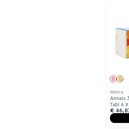
Genees
Op 
Mithra
Annais 
Tabl 6 X
€ 46,8