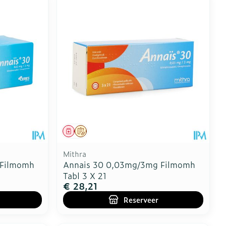
Geneesmiddel
Op voorschrift
Mithra
 Filmomh
Annais 30 0,03mg/3mg Filmomh
Tabl 3 X 21
€ 28,21
Reserveer