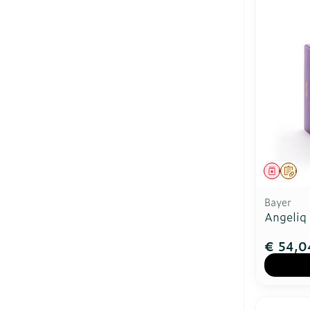
Genees
Op 
Bayer
Angeliq
€ 54,0