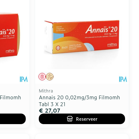
Geneesmiddel
Op voorschrift
Mithra
 Filmomh
Annais 20 0,02mg/3mg Filmomh
Tabl 3 X 21
€ 27,07
Reserveer