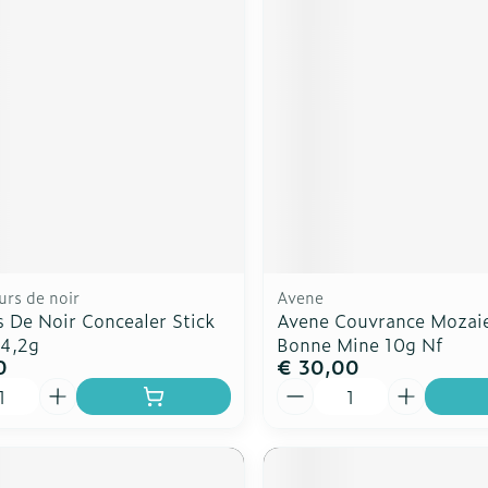
ddelen
Haar
rging
Supplementen
Insectenw
n
Mondmaskers
middelen
nissen
d -
uid
id
urs de noir
Avene
 De Noir Concealer Stick
Avene Couvrance Mozai
 4,2g
Bonne Mine 10g Nf
0
€ 30,00
Zelfbruiner
Scheren
Aantal