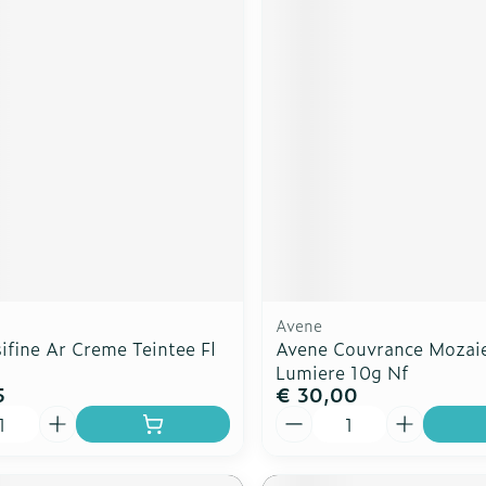
Avene
ifine Ar Creme Teintee Fl
Avene Couvrance Mozai
Lumiere 10g Nf
5
€ 30,00
Aantal