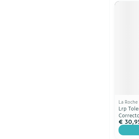
La Roche
Lrp Tole
Correct
€ 30,9