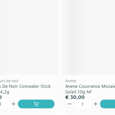
urs de noir
Avene
 De Noir Concealer Stick
Avene Couvrance Mozai
 4,2g
Soleil 10g Nf
0
€ 30,00
Aantal