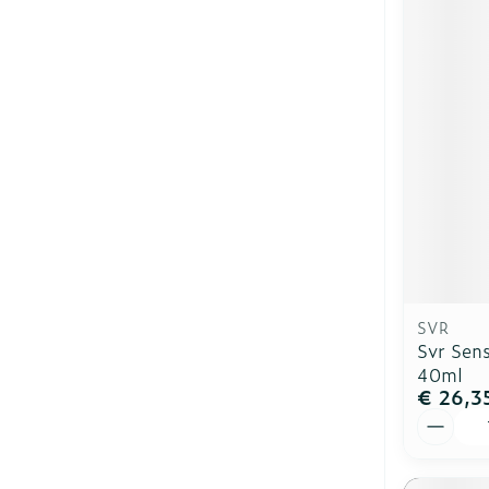
SVR
Svr Sens
40ml
€ 26,3
Aantal