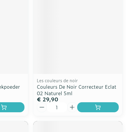
erende
Parfums en
geurproducten
Les couleurs de noir
ekpoeder
Couleurs De Noir Correcteur Eclat
02 Naturel 5ml
€ 29,90
CBD
Aantal