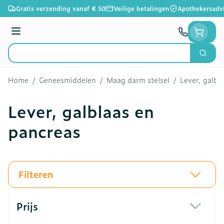
Ga naar de inhoud
Gratis verzending vanaf € 50
Veilige betalingen
Apothekersadv
Menu
Zoek
Product, merk, categorie...
Home
/
Geneesmiddelen
/
Maag darm stelsel
/
Lever, galbl
Lever, galblaas en
pancreas
Filteren
Doorgaan naar productlijst
Prijs
filter