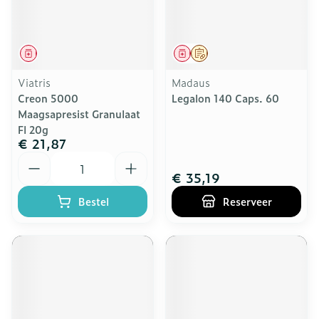
Geneesmiddel
Geneesmiddel
Op voorschrift
Viatris
Madaus
Creon 5000
Legalon 140 Caps. 60
Maagsapresist Granulaat
Fl 20g
€ 21,87
Aantal
€ 35,19
Bestel
Reserveer