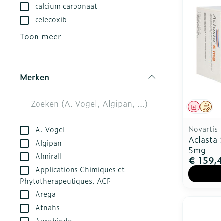
kloven
calcium carbonaat
Aerosol acces
Creme, gel en
celecoxib
Blaren
Zuurstof
Toon meer
Eelt
Ademhalingsst
Eksteroog - l
Toon meer
Merken
filter
Spieren en ge
Genees
Op 
Specifiek vo
Naalden en sp
Novartis
A. Vogel
Infecties
Lichaamsverz
Spuiten
Aclasta 
Algipan
5mg
Deodorant
Oplossing voor
Almirall
€ 159,
Gezichtsverzo
Naalden
Applications Chimiques et
Luizen
Phytotherapeutiques, ACP
Naalden voor 
Arega
- pennaalden
Diagnostica
Atnahs
Toon meer
Aurobindo