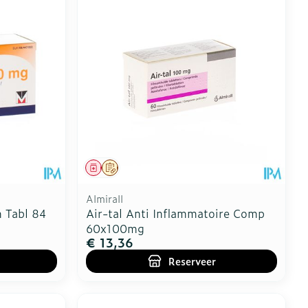
Geneesmiddel
Op voorschrift
Almirall
 Tabl 84
Air-tal Anti Inflammatoire Comp
60x100mg
€ 13,36
Reserveer