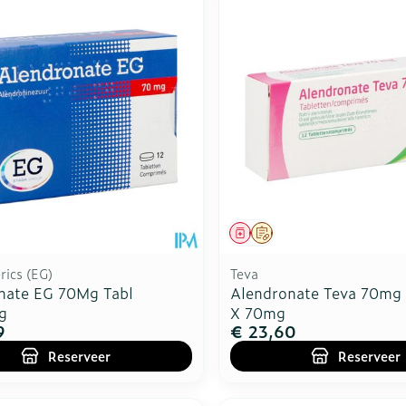
middel
voorschrift
Geneesmiddel
Op voorschrift
ics (EG)
Teva
nate EG 70Mg Tabl
Alendronate Teva 70mg
g
X 70mg
9
€ 23,60
Reserveer
Reserveer