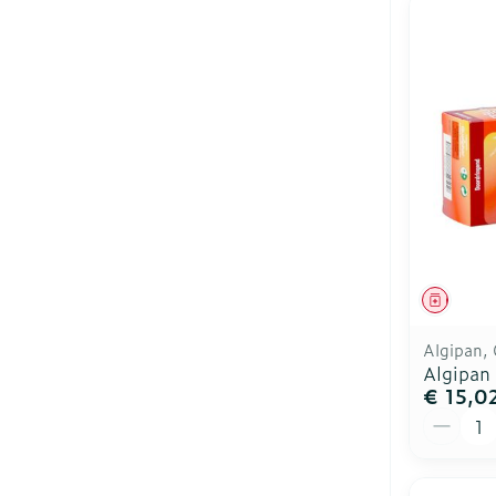
Genees
Algipan, 
Algipan
€ 15,0
Aantal