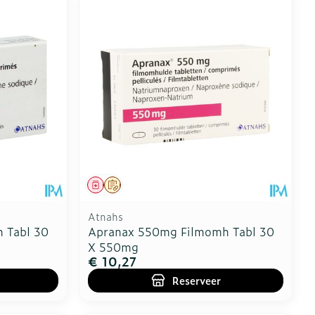
Geneesmiddel
Op voorschrift
Atnahs
 Tabl 30
Apranax 550mg Filmomh Tabl 30
X 550mg
€ 10,27
Reserveer