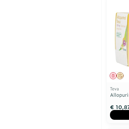
Genees
Op 
Teva
Allopur
€ 10,8