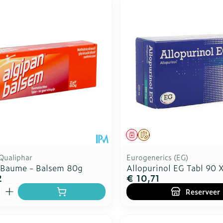
middel
Geneesmiddel
Op voorschrift
Qualiphar
Eurogenerics (EG)
 Baume - Balsem 80g
Allopurinol EG Tabl 90
2
€ 10,71
Reserveer