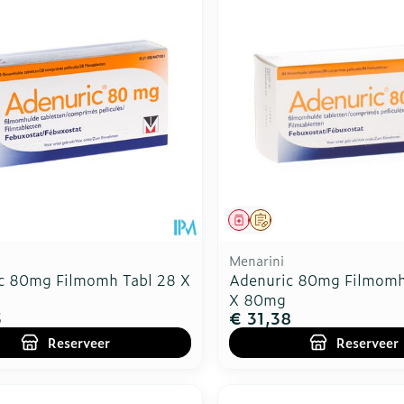
middel
voorschrift
Geneesmiddel
Op voorschrift
Menarini
c 80mg Filmomh Tabl 28 X
Adenuric 80mg Filmomh
X 80mg
5
€ 31,38
Reserveer
Reserveer