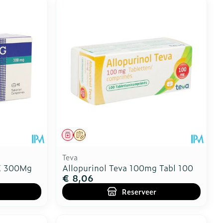
Geneesmiddel
Op voorschrift
Teva
 X 300Mg
Allopurinol Teva 100mg Tabl 100
€ 8,06
Reserveer