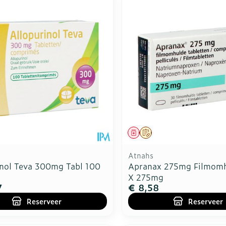
middel
voorschrift
Geneesmiddel
Op voorschrift
Atnahs
inol Teva 300mg Tabl 100
Apranax 275mg Filmomh
X 275mg
7
€ 8,58
Reserveer
Reserveer