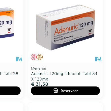
Toon meer
erende
Parfums en
geurproducten
Geneesmiddel
Op voorschrift
Menarini
h Tabl 28
Adenuric 120mg Filmomh Tabl 84
X 120mg
€ 31,38
Reserveer
CBD