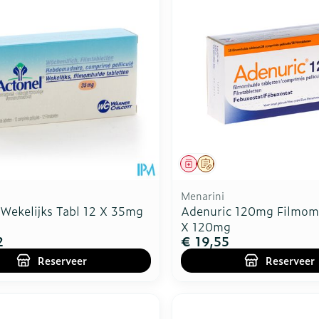
Toon meer
Toon meer
ddelen
Haar
rging
Supplementen
Insectenw
n
Mondmaskers
middelen
nissen
d -
uid
id
middel
voorschrift
Geneesmiddel
Op voorschrift
Menarini
 Wekelijks Tabl 12 X 35mg
Adenuric 120mg Filmom
X 120mg
2
€ 19,55
Reserveer
Reserveer
Zelfbruiner
Scheren