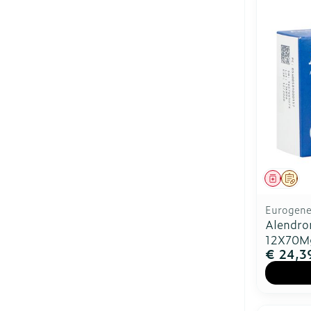
Genees
Op 
Eurogener
Alendro
12X70M
€ 24,3