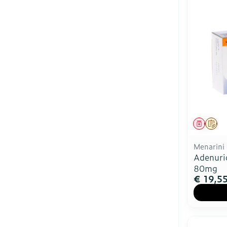
Genees
Op 
Menarini
Adenuri
80mg
€ 19,5