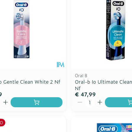
Toon meer
Toon meer
ddelen
Haar
rging
Supplementen
Insectenw
n
Mondmaskers
middelen
nissen
d -
uid
id
Oral B
o Gentle Clean White 2 Nf
Oral-b Io Ultimate Clean
Nf
9
€ 47,99
Aantal
Zelfbruiner
Scheren
O