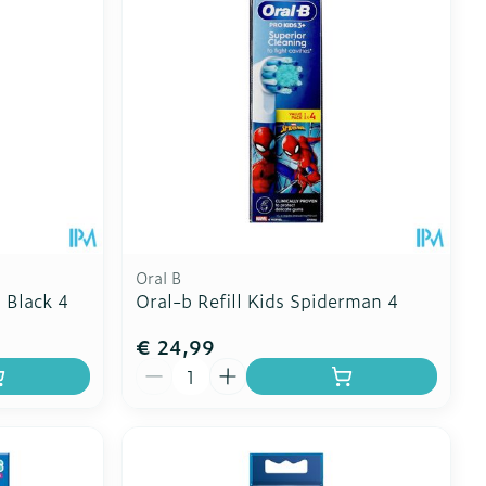
Toon meer
erende
Parfums en
geurproducten
Oral B
 Black 4
Oral-b Refill Kids Spiderman 4
€ 24,99
Aantal
CBD