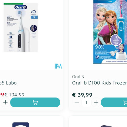
Oral B
Io5 Labo
Oral-b D100 Kids Froze
99
€ 39,99
€ 194,99
Aantal