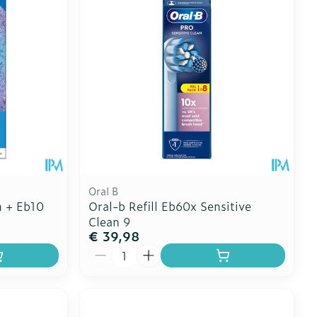
Oral B
n + Eb10
Oral-b Refill Eb60x Sensitive
Clean 9
€ 39,98
Aantal