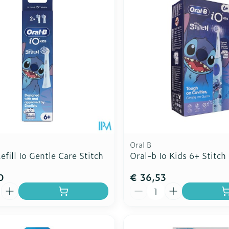
Oral B
efill Io Gentle Care Stitch
Oral-b Io Kids 6+ Stitch
0
€ 36,53
Aantal