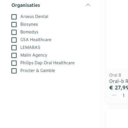
kloven
Organisaties
Aerosol acces
Creme, gel en
filter
Blaren
Arseus Dental
Zuurstof
Eelt
Biosynex
Bomedys
Ademhalingsst
Eksteroog - l
GSA Healthcare
Toon meer
LEMARAS
Spieren en ge
Malin Agency
Philips Dap Oral Healthcare
Specifiek vo
Naalden en sp
Procter & Gamble
Oral B
Infecties
Lichaamsverz
Spuiten
Oral-b R
€ 27,9
Deodorant
Oplossing voor
Aantal
Gezichtsverzo
Naalden
Luizen
Naalden voor 
- pennaalden
Diagnostica
Toon meer