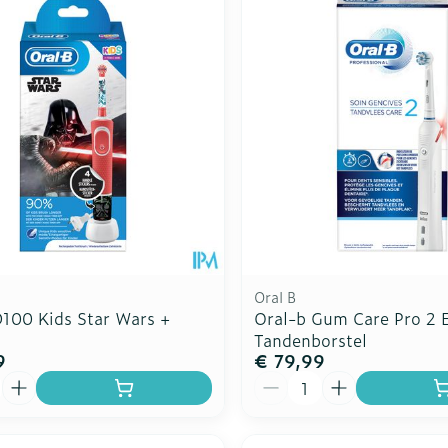
Oral B
D100 Kids Star Wars +
Oral-b Gum Care Pro 2 E
Tandenborstel
9
€ 79,99
Aantal