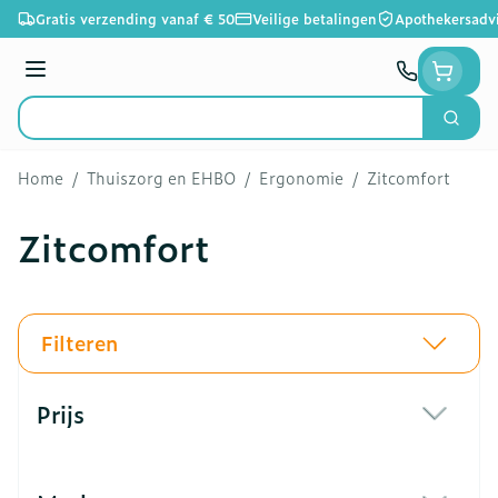
Ga naar de inhoud
Gratis verzending vanaf € 50
Veilige betalingen
Apothekersadv
Menu
Zoek
Product, merk, categorie...
Home
/
Thuiszorg en EHBO
/
Ergonomie
/
Zitcomfort
Zitcomfort
Filteren
Doorgaan naar productlijst
Prijs
filter