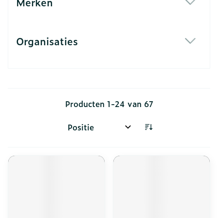
Merken
filter
Organisaties
filter
Producten
1
-
24
van
67
Sorteer op: