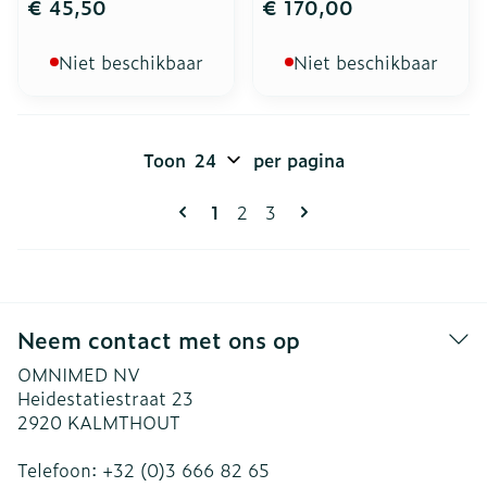
€ 45,50
€ 170,00
Niet beschikbaar
Niet beschikbaar
Toon
per pagina
Pagina's
U lees momenteel pagina
Pagina
Pagina
1
2
3
Neem contact met ons op
OMNIMED NV
Heidestatiestraat 23
2920
KALMTHOUT
Telefoon:
+32 (0)3 666 82 65