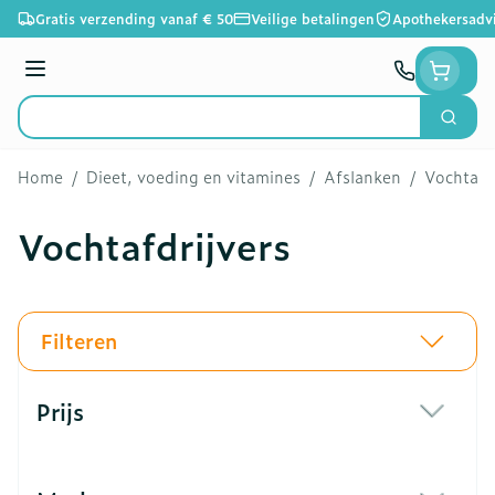
Ga naar de inhoud
Gratis verzending vanaf € 50
Veilige betalingen
Apothekersadv
Menu
Zoek
Product, merk, categorie...
Home
/
Dieet, voeding en vitamines
/
Afslanken
/
Vochtafd
Vochtafdrijvers
Filteren
Doorgaan naar productlijst
Prijs
filter