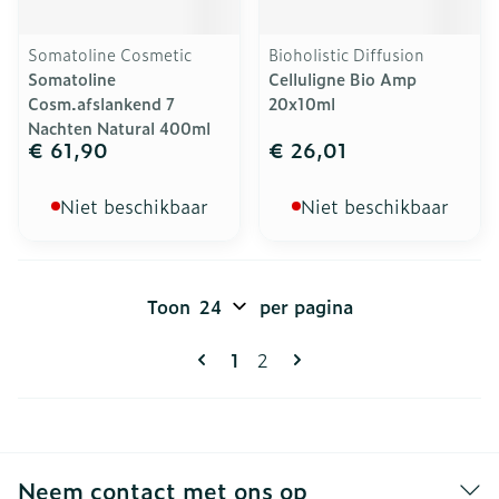
Somatoline Cosmetic
Bioholistic Diffusion
Somatoline
Celluligne Bio Amp
Cosm.afslankend 7
20x10ml
Nachten Natural 400ml
€ 61,90
€ 26,01
Niet beschikbaar
Niet beschikbaar
Toon
per pagina
Pagina's
U lees momenteel pagina
Pagina
1
2
Neem contact met ons op