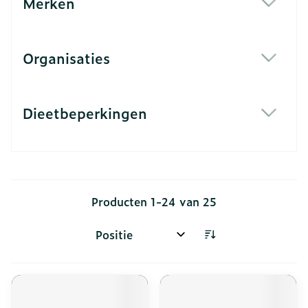
Merken
filter
Organisaties
filter
Dieetbeperkingen
filter
Producten
1
-
24
van
25
Sorteer op: