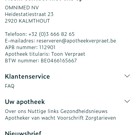
OMNIMED NV
Heidestatiestraat 23
2920
KALMTHOUT
Telefoon:
+32 (0)3 666 82 65
E-mailadres:
reserveren@
apotheekverpraet.be
APB nummer:
112901
Apotheek titularis:
Toon Verpraet
BTW nummer:
BE0466165667
Klantenservice
FAQ
Uw apotheek
Over ons
Nuttige links
Gezondheidsnieuws
Apotheker van wacht
Voorschrift
Zorgtarieven
Nieuwsbrief