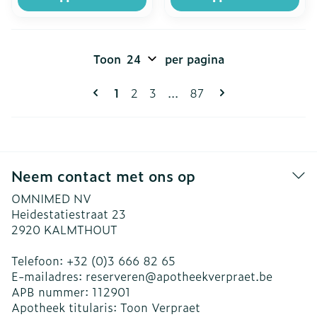
Toon
per pagina
Pagina's
U lees momenteel pagina
Pagina
Pagina
Pagina
1
2
3
...
87
Neem contact met ons op
OMNIMED NV
Heidestatiestraat 23
2920
KALMTHOUT
Telefoon:
+32 (0)3 666 82 65
E-mailadres:
reserveren@
apotheekverpraet.be
APB nummer:
112901
Apotheek titularis:
Toon Verpraet