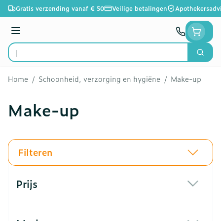
Ga naar de inhoud
Gratis verzending vanaf € 50
Veilige betalingen
Apothekersadv
Menu
Zoek
Product, merk, categorie...
Home
/
Schoonheid, verzorging en hygiëne
/
Make-up
Make-up
Filteren
Doorgaan naar productlijst
Prijs
filter