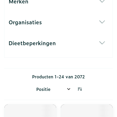
Merken
filter
Organisaties
filter
Dieetbeperkingen
filter
Producten
1
-
24
van
2072
Sorteer op: