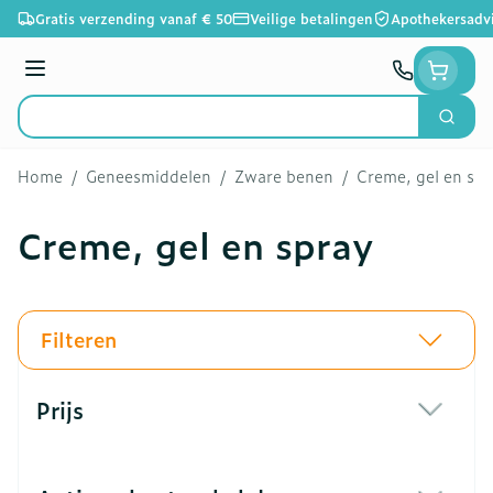
Ga naar de inhoud
Gratis verzending vanaf € 50
Veilige betalingen
Apothekersadv
Menu
Zoek
Product, merk, categorie...
Home
/
Geneesmiddelen
/
Zware benen
/
Creme, gel en spr
Creme, gel en spray
Filteren
Doorgaan naar productlijst
Prijs
filter