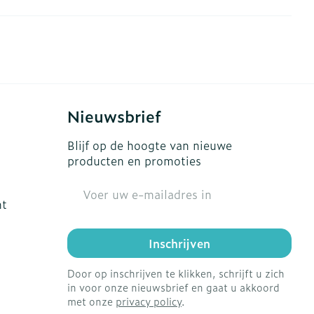
s
Bed
Doorliggen - decubitis
ing zon
Toon meer
gie
Urinewegen
eid, spanning
Stoppen met roken
Nieuwsbrief
t en intieme
en
Gezichtsreiniging -
Instrumenten
Blijf op de hoogte van nieuwe
 -
ontschminken
producten en promoties
che
Anti tumor middelen
 en
Reinigingsmelk, - crème,
E-mail adres
tie
-olie en gel
ht
Anesthesie
ijn
Tonic - lotion
Inschrijven
rzorging
Micellair water
ie
Diverse
Specifiek voor de ogen
Door op inschrijven te klikken, schrijft u zich
oet
geneesmiddelen
in voor onze nieuwsbrief en gaat u akkoord
Toon meer
met onze
privacy policy
.