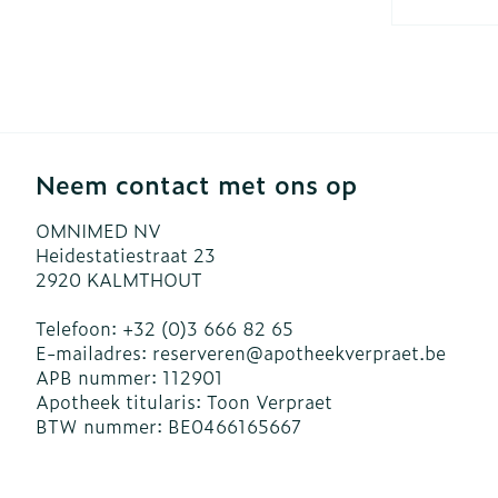
Blaren
Zuurstof
Eelt
Ademhalingsst
Eksteroog - l
Toon meer
Spieren en ge
Neem contact met ons op
Specifiek vo
Naalden en sp
OMNIMED NV
Heidestatiestraat 23
Infecties
Lichaamsverz
Spuiten
2920
KALMTHOUT
Deodorant
Oplossing voor
Telefoon:
+32 (0)3 666 82 65
Gezichtsverzo
Naalden
Luizen
E-mailadres:
reserveren@
apotheekverpraet.be
APB nummer:
112901
Naalden voor 
Apotheek titularis:
Toon Verpraet
- pennaalden
BTW nummer:
BE0466165667
Diagnostica
Toon meer