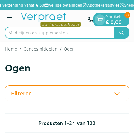
Dia 1 van 1
Ga naar de inhoud
s verzending vanaf € 50
Veilige betalingen
Apothekersadvies
Snell
0
0 artikelen
Menu
€ 0,00
Medicij
Zoek
Product, merk, categorie...
Home
/
Geneesmiddelen
/
Ogen
Ogen
Filteren
Producten
1
-
24
van
122