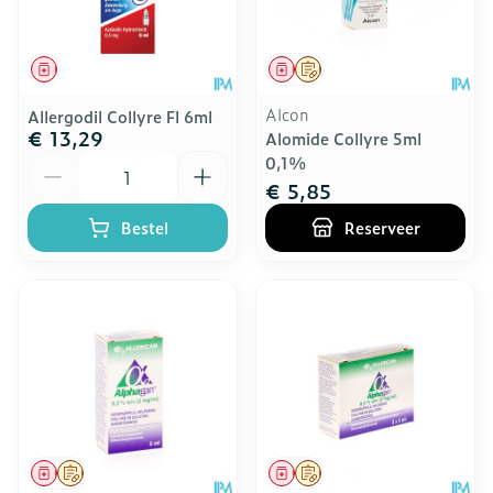
Geneesmiddel
Geneesmiddel
Op voorschrift
Alcon
Allergodil Collyre Fl 6ml
€ 13,29
Alomide Collyre 5ml
Aantal
0,1%
€ 5,85
Bestel
Reserveer
Geneesmiddel
Op voorschrift
Geneesmiddel
Op voorschrift