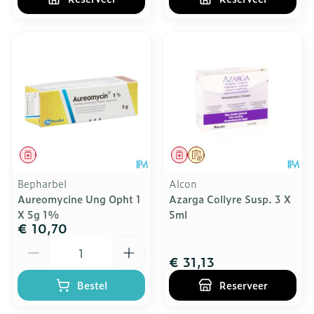
Geneesmiddel
Geneesmiddel
Op voorschrift
Bepharbel
Alcon
Aureomycine Ung Opht 1
Azarga Collyre Susp. 3 X
X 5g 1%
5ml
€ 10,70
Aantal
€ 31,13
Bestel
Reserveer