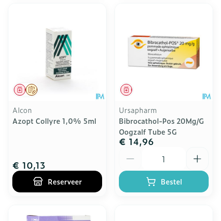
Geneesmiddel
Op voorschrift
Geneesmiddel
Alcon
Ursapharm
Azopt Collyre 1,0% 5ml
Bibrocathol-Pos 20Mg/G
Oogzalf Tube 5G
€ 14,96
Aantal
€ 10,13
Reserveer
Bestel