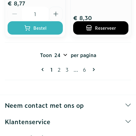
€ 8,77
Aantal
€ 8,30
Bestel
Reserveer
Toon
per pagina
Pagina's
U lees momenteel pagina
Pagina
Pagina
Pagina
1
2
3
...
6
Neem contact met ons op
Klantenservice