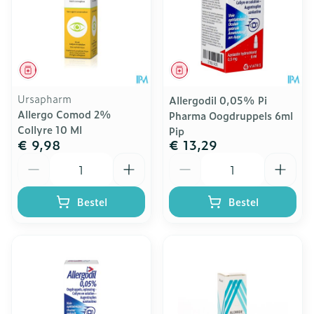
Geneesmiddel
Geneesmiddel
Ursapharm
Allergodil 0,05% Pi
Allergo Comod 2%
Pharma Oogdruppels 6ml
Collyre 10 Ml
Pip
€ 9,98
€ 13,29
Aantal
Aantal
Bestel
Bestel