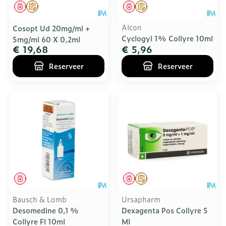
Geneesmiddel
Op voorschrift
Geneesmiddel
Op voorschrift
Alcon
Cosopt Ud 20mg/ml +
Cyclogyl 1% Collyre 10ml
5mg/ml 60 X 0,2ml
€ 19,68
€ 5,96
Reserveer
Reserveer
Geneesmiddel
Geneesmiddel
Op voorschrift
Bausch & Lomb
Ursapharm
Desomedine 0,1 %
Dexagenta Pos Collyre 5
Collyre Fl 10ml
Ml