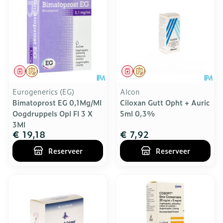
Geneesmiddel
Op voorschrift
Geneesmiddel
Op voorschrift
Eurogenerics (EG)
Alcon
Bimatoprost EG 0,1Mg/Ml
Ciloxan Gutt Opht + Auric
Oogdruppels Opl Fl 3 X
5ml 0,3%
3Ml
€ 19,18
€ 7,92
Reserveer
Reserveer