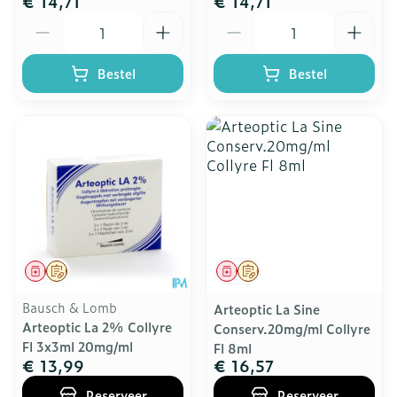
€ 14,71
€ 14,71
Aantal
Aantal
Bestel
Bestel
Geneesmiddel
Op voorschrift
Geneesmiddel
Op voorschrift
Bausch & Lomb
Arteoptic La Sine
Arteoptic La 2% Collyre
Conserv.20mg/ml Collyre
Fl 3x3ml 20mg/ml
Fl 8ml
€ 13,99
€ 16,57
Reserveer
Reserveer