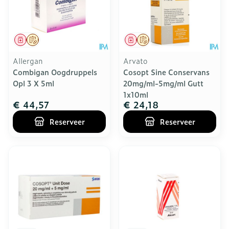
Geneesmiddel
Op voorschrift
Geneesmiddel
Op voorschrift
Allergan
Arvato
Combigan Oogdruppels
Cosopt Sine Conservans
Opl 3 X 5ml
20mg/ml-5mg/ml Gutt
1x10ml
€ 44,57
€ 24,18
Reserveer
Reserveer