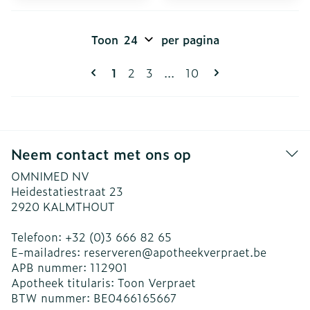
Toon
per pagina
Pagina's
U lees momenteel pagina
Pagina
Pagina
Pagina
1
2
3
...
10
Neem contact met ons op
OMNIMED NV
Heidestatiestraat 23
2920
KALMTHOUT
Telefoon:
+32 (0)3 666 82 65
E-mailadres:
reserveren@
apotheekverpraet.be
APB nummer:
112901
Apotheek titularis:
Toon Verpraet
BTW nummer:
BE0466165667