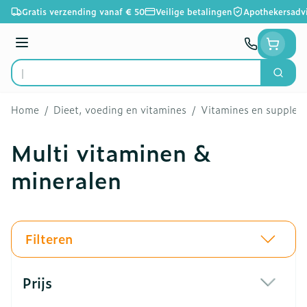
Ga naar de inhoud
Gratis verzending vanaf € 50
Veilige betalingen
Apothekersadv
Menu
Zoek
Product, merk, categorie...
Home
/
Dieet, voeding en vitamines
/
Vitamines en supple
Multi vitaminen &
mineralen
Filteren
Doorgaan naar productlijst
Prijs
filter