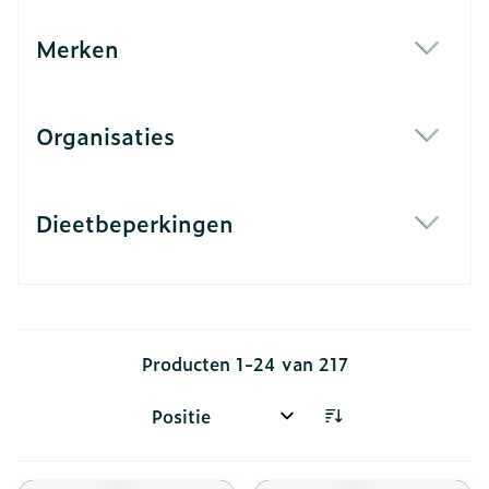
Merken
filter
Organisaties
filter
Dieetbeperkingen
filter
Producten
1
-
24
van
217
Sorteer op: