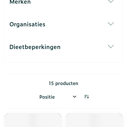
Merken
filter
Organisaties
filter
Dieetbeperkingen
filter
15
producten
Sorteer op: