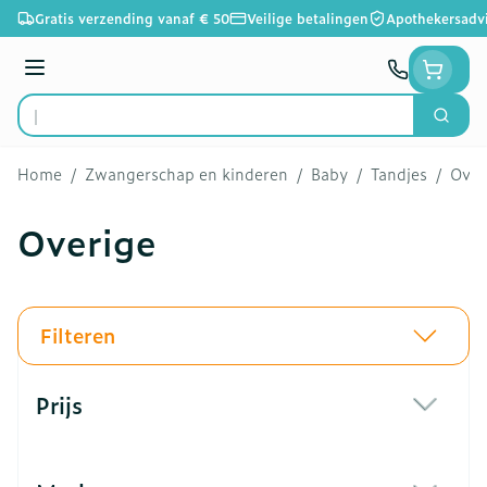
Ga naar de inhoud
Gratis verzending vanaf € 50
Veilige betalingen
Apothekersadv
Menu
Zoek
Product, merk, categorie...
Home
/
Zwangerschap en kinderen
/
Baby
/
Tandjes
/
Over
Overige
Filteren
Doorgaan naar productlijst
Prijs
filter