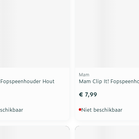
a
Mam
 Fopspeenhouder Hout
Mam Clip It! Fopspeenh
€ 7,99
eschikbaar
Niet beschikbaar