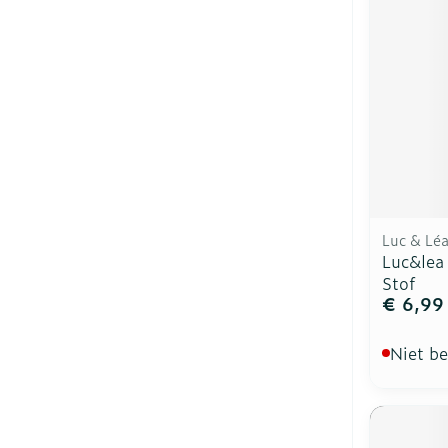
Luc & Lé
Luc&lea
Stof
€ 6,99
Niet b