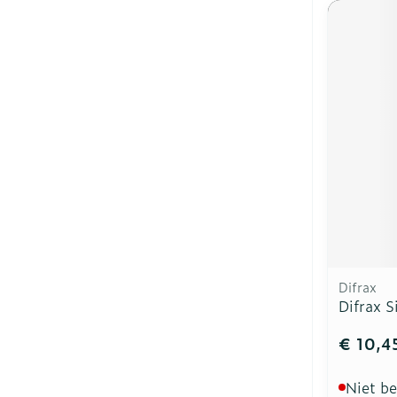
Difrax
Difrax S
€ 10,4
Niet b