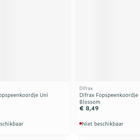
Difrax
Fopspeenkoordje Uni
Difrax Fopspeenkoordje
Blossom
€ 8,49
eschikbaar
Niet beschikbaar