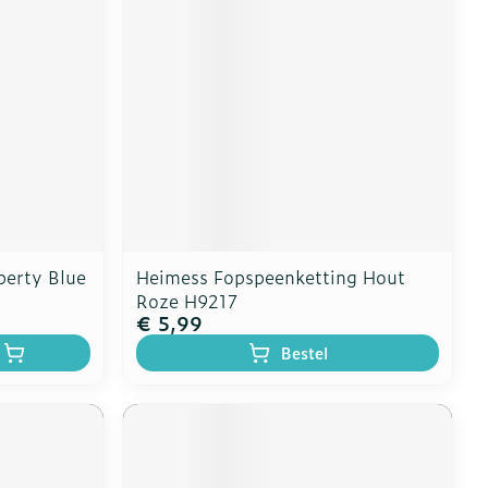
erende
Parfums en
geurproducten
berty Blue
Heimess Fopspeenketting Hout
Roze H9217
€ 5,99
Bestel
CBD