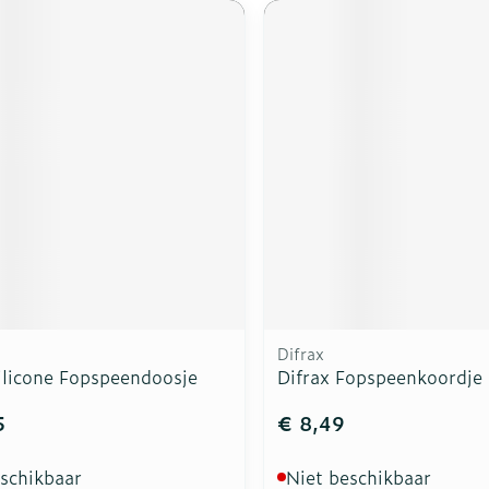
Difrax
ilicone Fopspeendoosje
Difrax Fopspeenkoordje
5
€ 8,49
eschikbaar
Niet beschikbaar