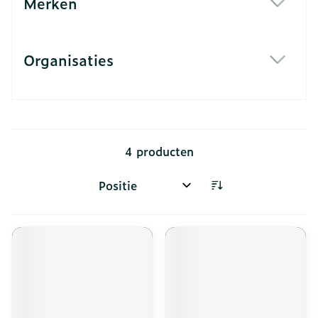
Merken
filter
Organisaties
filter
4
producten
Sorteer op: