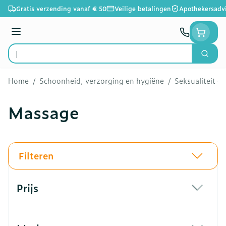
Ga naar de inhoud
Gratis verzending vanaf € 50
Veilige betalingen
Apothekersadv
Menu
Zoek
Product, merk, categorie...
Home
/
Schoonheid, verzorging en hygiëne
/
Seksualiteit e
Massage
Filteren
Doorgaan naar productlijst
Prijs
filter