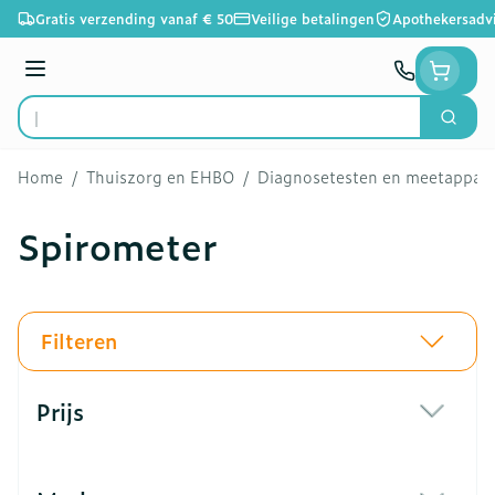
Ga naar de inhoud
Gratis verzending vanaf € 50
Veilige betalingen
Apothekersadv
Menu
Zoek
Product, merk, categorie...
Home
/
Thuiszorg en EHBO
/
Diagnosetesten en meetappar
Spirometer
Filteren
Doorgaan naar productlijst
Prijs
filter