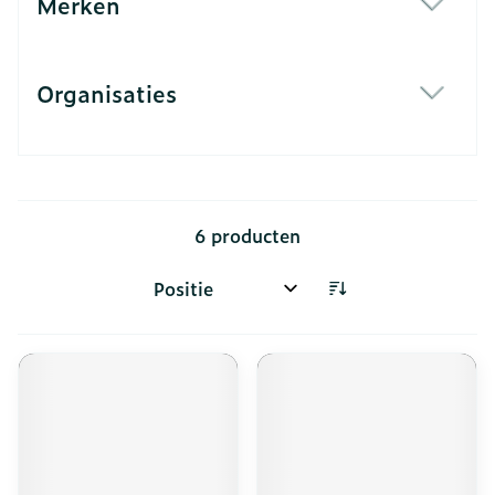
Merken
filter
Organisaties
filter
6
producten
Sorteer op: