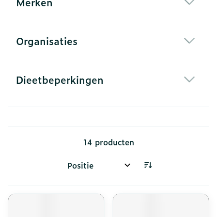
Merken
filter
Organisaties
filter
Dieetbeperkingen
filter
14
producten
Sorteer op: