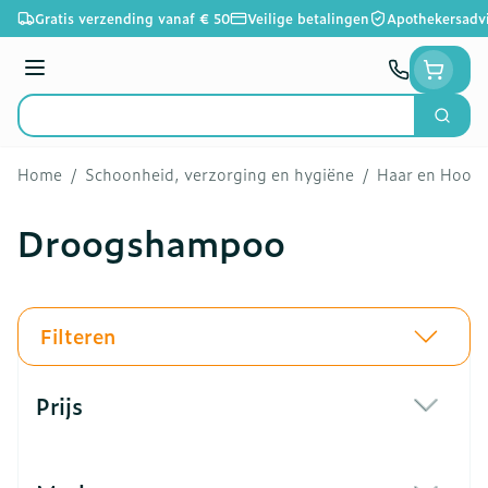
Ga naar de inhoud
Gratis verzending vanaf € 50
Veilige betalingen
Apothekersadv
Menu
Zoek
Product, merk, categorie...
Home
/
Schoonheid, verzorging en hygiëne
/
Haar en Hoofd
Droogshampoo
Filteren
Doorgaan naar productlijst
Prijs
filter