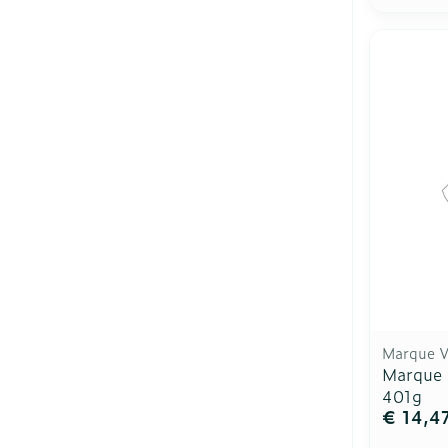
Marque V
Marque 
401g
€ 14,4