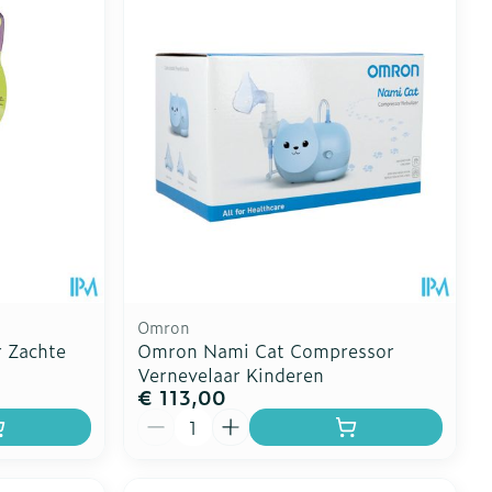
Toon meer
erende
Parfums en
geurproducten
Omron
r Zachte
Omron Nami Cat Compressor
Vernevelaar Kinderen
€ 113,00
CBD
Aantal