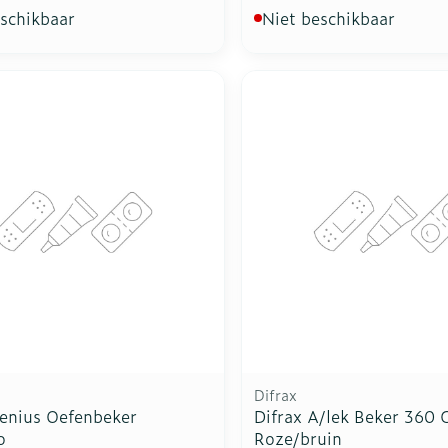
eschikbaar
Niet beschikbaar
Difrax
Genius Oefenbeker
Difrax A/lek Beker 360 
o
Roze/bruin