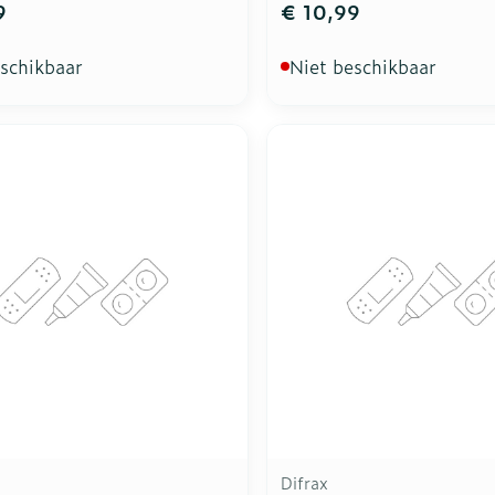
9
€ 10,99
eschikbaar
Niet beschikbaar
Difrax