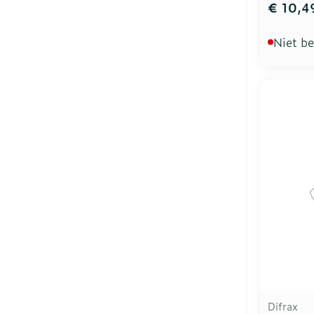
€ 10,4
Niet b
Difrax