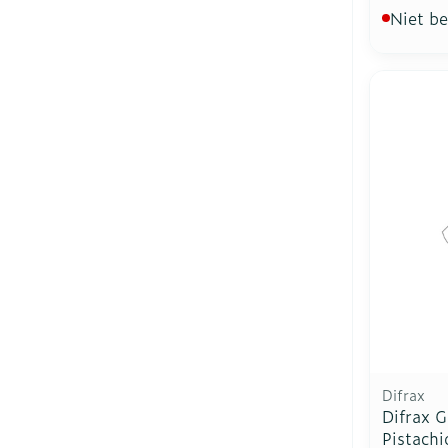
Niet b
Difrax
Difrax 
Pistachi