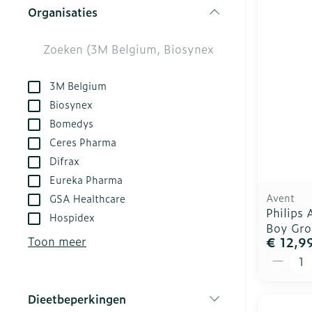
kloven
Organisaties
Aerosol acces
Creme, gel en
filter
Blaren
Zuurstof
Eelt
Ademhalingsst
Eksteroog - l
3M Belgium
Biosynex
Toon meer
Bomedys
Spieren en ge
Ceres Pharma
Difrax
Specifiek vo
Naalden en sp
Eureka Pharma
Infecties
Lichaamsverz
Spuiten
Avent
GSA Healthcare
Philips 
Deodorant
Oplossing voor
Hospidex
Boy Gro
Gezichtsverzo
Naalden
Toon meer
€ 12,9
Luizen
Aantal
Naalden voor 
- pennaalden
Diagnostica
Dieetbeperkingen
Toon meer